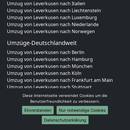
Umzug von Leverkusen nach Italien
Umzug von Leverkusen nach Liechtenstein
Umzug von Leverkusen nach Luxemburg
Umzug von Leverkusen nach Niederlande
Umzug von Leverkusen nach Norwegen
Umzüge-Deutschlandweit
Umzug von Leverkusen nach Berlin
Umzug von Leverkusen nach Hamburg
Umzug von Leverkusen nach München
Umzug von Leverkusen nach Köln
Umzug von Leverkusen nach Frankfurt am Main
Umzug von Leverkusen nach Stuttgart
Umzug von Leverkusen nach Düsseldorf
Diese Internetseite verwendet Cookies um die
Umzug von Leverkusen nach Leipzig
Benutzerfreundlichkeit zu verbessern.
Umzug von Leverkusen nach Dortmund
Einverstanden
Nur notwendige Cookies
Umzug von Leverkusen nach Essen
Datenschutzerklärung
Umzug von Leverkusen nach Bremen
Umzug von Leverkusen nach Dresden