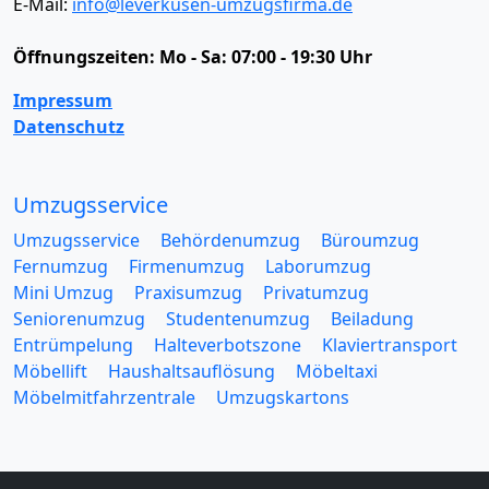
E-Mail:
info@leverkusen-umzugsfirma.de
Öffnungszeiten:
Mo - Sa: 07:00 - 19:30 Uhr
Impressum
Datenschutz
Umzugsservice
Umzugsservice
Behördenumzug
Büroumzug
Fernumzug
Firmenumzug
Laborumzug
Mini Umzug
Praxisumzug
Privatumzug
Seniorenumzug
Studentenumzug
Beiladung
Entrümpelung
Halteverbotszone
Klaviertransport
Möbellift
Haushaltsauflösung
Möbeltaxi
Möbelmitfahrzentrale
Umzugskartons