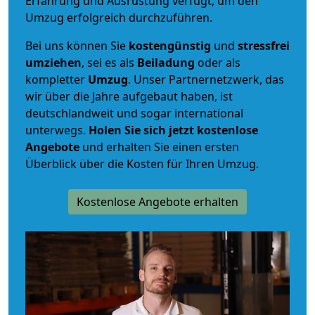
Erfahrung und Ausrüstung verfügt, um den
Umzug erfolgreich durchzuführen.
Bei uns können Sie
kostengünstig
und
stressfrei
umziehen
, sei es als
Beiladung
oder als
kompletter
Umzug
. Unser Partnernetzwerk, das
wir über die Jahre aufgebaut haben, ist
deutschlandweit und sogar international
unterwegs.
Holen Sie sich jetzt kostenlose
Angebote
und erhalten Sie einen ersten
Überblick über die Kosten für Ihren Umzug.
Kostenlose Angebote erhalten