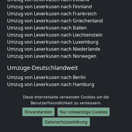
Umzug von Leverkusen nach Finnland
Umzug von Leverkusen nach Frankreich
Umzug von Leverkusen nach Griechenland
Umzug von Leverkusen nach Italien
Umzug von Leverkusen nach Liechtenstein
Umzug von Leverkusen nach Luxemburg
Umzug von Leverkusen nach Niederlande
Umzug von Leverkusen nach Norwegen
Umzüge-Deutschlandweit
Umzug von Leverkusen nach Berlin
Umzug von Leverkusen nach Hamburg
Umzug von Leverkusen nach München
Diese Internetseite verwendet Cookies um die
Umzug von Leverkusen nach Köln
Benutzerfreundlichkeit zu verbessern.
Umzug von Leverkusen nach Frankfurt am Main
Umzug von Leverkusen nach Stuttgart
Einverstanden
Nur notwendige Cookies
Umzug von Leverkusen nach Düsseldorf
Datenschutzerklärung
Umzug von Leverkusen nach Leipzig