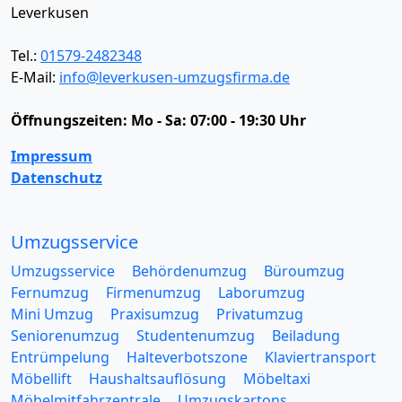
Leverkusen
Tel.:
01579-2482348
E-Mail:
info@leverkusen-umzugsfirma.de
Öffnungszeiten:
Mo - Sa: 07:00 - 19:30 Uhr
Impressum
Datenschutz
Umzugsservice
Umzugsservice
Behördenumzug
Büroumzug
Fernumzug
Firmenumzug
Laborumzug
Mini Umzug
Praxisumzug
Privatumzug
Seniorenumzug
Studentenumzug
Beiladung
Entrümpelung
Halteverbotszone
Klaviertransport
Möbellift
Haushaltsauflösung
Möbeltaxi
Möbelmitfahrzentrale
Umzugskartons