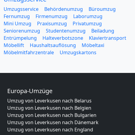
Umzugsservice
Behördenumzug
Büroumzug
Fernumzug
Firmenumzug
Laborumzug
Mini Umzug
Praxisumzug
Privatumzug
Seniorenumzug
Studentenumzug
Beiladung
Entrümpelung
Halteverbotszone
Klaviertransport
Möbellift
Haushaltsauflösung
Möbeltaxi
Möbelmitfahrzentrale
Umzugskartons
Europa-Umzüge
Umzug von Leverkusen nach Belarus
Umzug von Leverkusen nach Belgien
Umzug von Leverkusen nach Bulgarien
Umzug von Leverkusen nach Dänemark
Umzug von Leverkusen nach England