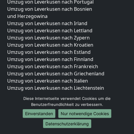
Umzug von Leverkusen nach Portugal
Umzug von Leverkusen nach Bosnien
und Herzegowina
Umzug von Leverkusen nach Irland
Umzug von Leverkusen nach Lettland
Umzug von Leverkusen nach Zypern
Umzug von Leverkusen nach Kroatien
Umzug von Leverkusen nach Estland
Umzug von Leverkusen nach Finnland
Umzug von Leverkusen nach Frankreich
Umzug von Leverkusen nach Griechenland
Umzug von Leverkusen nach Italien
Umzug von Leverkusen nach Liechtenstein
Umzug von Leverkusen nach Luxemburg
Diese Internetseite verwendet Cookies um die
Umzug von Leverkusen nach Niederlande
Benutzerfreundlichkeit zu verbessern.
Umzug von Leverkusen nach Norwegen
Einverstanden
Nur notwendige Cookies
Umzüge-Deutschlandweit
Datenschutzerklärung
Umzug von Leverkusen nach Berlin