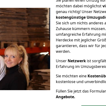
Sie planen einen Umzug vo
möchten dabei möglichst
v
genau richtig! Unser Netzw
kostengünstige Umzugsdi
Sie sich um nichts anderes 
Zuhause kümmern müssen. W
umfangreiche Erfahrung m
Herdecke mit jeglicher Gr
garantieren, dass wir für j
werden.
Unser
Netzwerk
ist sorgfäl
Erfahrung im Umzugsberei
Sie möchten eine
Kostenüb
kostenlose und unverbindli
Füllen Sie jetzt das Formula
Angebote.