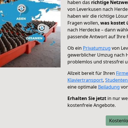
haben das
richtige Netzw
von Leverkusen nach Herdec
haben wir die richtige Lösu
Fragen wollen,
was kostet
nach Herdecke – dann wähle
passende Antwort auf Ihre 
Ob ein
Privatumzug
von Lev
gewerblicher Umzug nach 
problemlos und stressfrei 
Allzeit bereit für Ihren
Firm
Klaviertransport
,
Studente
eine optimale
Beiladung
von
Erhalten Sie jetzt
in nur we
kostenfreie Angebote.
Kostenlo