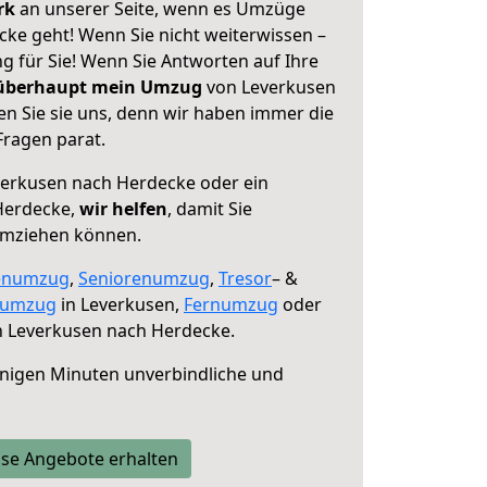
erk
an unserer Seite, wenn es Umzüge
ke geht! Wenn Sie nicht weiterwissen –
ng für Sie! Wenn Sie Antworten auf Ihre
 überhaupt mein Umzug
von Leverkusen
n Sie sie uns, denn wir haben immer die
Fragen parat.
erkusen nach Herdecke oder ein
Herdecke,
wir helfen
, damit Sie
umziehen können.
enumzug
,
Seniorenumzug
,
Tresor
– &
numzug
in Leverkusen,
Fernumzug
oder
 Leverkusen nach Herdecke.
nigen Minuten unverbindliche und
se Angebote erhalten