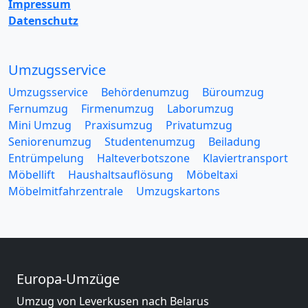
Impressum
Datenschutz
Umzugsservice
Umzugsservice
Behördenumzug
Büroumzug
Fernumzug
Firmenumzug
Laborumzug
Mini Umzug
Praxisumzug
Privatumzug
Seniorenumzug
Studentenumzug
Beiladung
Entrümpelung
Halteverbotszone
Klaviertransport
Möbellift
Haushaltsauflösung
Möbeltaxi
Möbelmitfahrzentrale
Umzugskartons
Europa-Umzüge
Umzug von Leverkusen nach Belarus