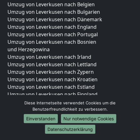
Umzug von Leverkusen nach Belgien
Umzug von Leverkusen nach Bulgarien
Umzug von Leverkusen nach Dänemark
Umzug von Leverkusen nach England
Umzug von Leverkusen nach Portugal
Umzug von Leverkusen nach Bosnien
und Herzegowina
Umzug von Leverkusen nach Irland
Umzug von Leverkusen nach Lettland
Umzug von Leverkusen nach Zypern
Umzug von Leverkusen nach Kroatien
Umzug von Leverkusen nach Estland
Umzug von Leverkusen nach Finnland
Umzug von Leverkusen nach Frankreich
Diese Internetseite verwendet Cookies um die
Umzug von Leverkusen nach Griechenland
Benutzerfreundlichkeit zu verbessern.
Umzug von Leverkusen nach Italien
Einverstanden
Nur notwendige Cookies
Umzug von Leverkusen nach Liechtenstein
Datenschutzerklärung
Umzug von Leverkusen nach Luxemburg
Umzug von Leverkusen nach Niederlande