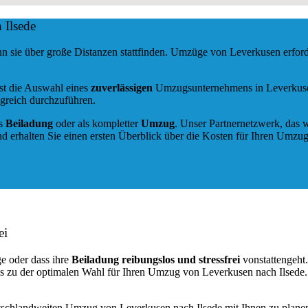
 Ilsede
nn sie über große Distanzen stattfinden. Umzüge von Leverkusen erfo
ist die Auswahl eines
zuverlässigen
Umzugsunternehmens in Leverkusen.
greich durchzuführen.
ls
Beiladung
oder als kompletter
Umzug
. Unser Partnernetzwerk, das w
d erhalten Sie einen ersten Überblick über die Kosten für Ihren Umzug
ei
e oder dass ihre
Beiladung reibungslos und stressfrei
vonstattengeht
ns zu der optimalen Wahl für Ihren Umzug von Leverkusen nach Ilsede
utschlandweiten Umzug von Leverkusen nach Ilsede mit Ihnen zu plane