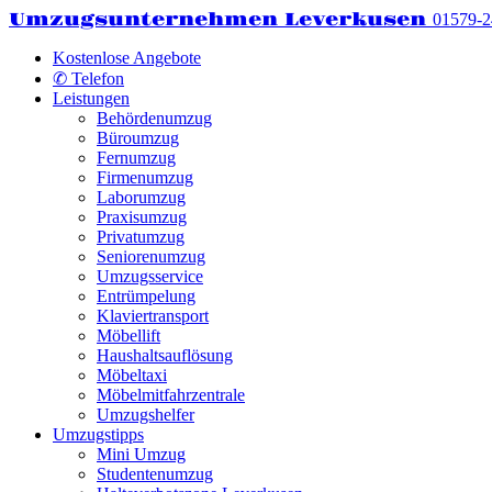
Umzugsunternehmen Leverkusen
01579-
Kostenlose Angebote
✆ Telefon
Leistungen
Behördenumzug
Büroumzug
Fernumzug
Firmenumzug
Laborumzug
Praxisumzug
Privatumzug
Seniorenumzug
Umzugsservice
Entrümpelung
Klaviertransport
Möbellift
Haushaltsauflösung
Möbeltaxi
Möbelmitfahrzentrale
Umzugshelfer
Umzugstipps
Mini Umzug
Studentenumzug