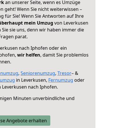
erk
an unserer Seite, wenn es Umzüge
n geht! Wenn Sie nicht weiterwissen –
ng für Sie! Wenn Sie Antworten auf Ihre
 überhaupt mein Umzug
von Leverkusen
 Sie sie uns, denn wir haben immer die
Fragen parat.
erkusen nach Iphofen oder ein
Iphofen,
wir helfen
, damit Sie problemlos
nnen.
enumzug
,
Seniorenumzug
,
Tresor
– &
numzug
in Leverkusen,
Fernumzug
oder
 Leverkusen nach Iphofen.
nigen Minuten unverbindliche und
se Angebote erhalten