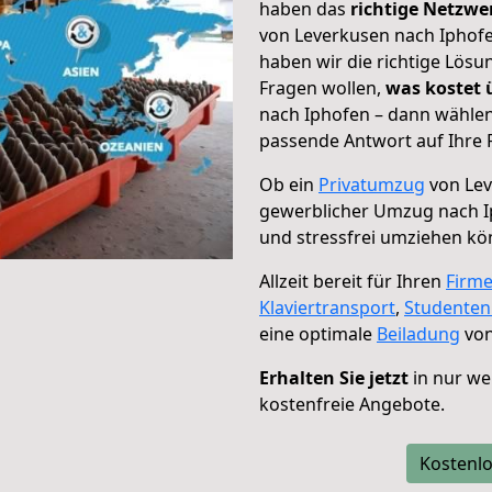
haben das
richtige Netzw
von Leverkusen nach Iphofe
haben wir die richtige Lösu
Fragen wollen,
was kostet
nach Iphofen – dann wählen
passende Antwort auf Ihre 
Ob ein
Privatumzug
von Lev
gewerblicher Umzug nach 
und stressfrei umziehen kö
Allzeit bereit für Ihren
Firm
Klaviertransport
,
Studente
eine optimale
Beiladung
von
Erhalten Sie jetzt
in nur we
kostenfreie Angebote.
Kostenlo