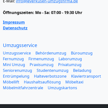
E-Mail:
info@leverkusen-umzugsfirma.de
Öffnungszeiten:
Mo - Sa: 07:00 - 19:30 Uhr
Impressum
Datenschutz
Umzugsservice
Umzugsservice
Behördenumzug
Büroumzug
Fernumzug
Firmenumzug
Laborumzug
Mini Umzug
Praxisumzug
Privatumzug
Seniorenumzug
Studentenumzug
Beiladung
Entrümpelung
Halteverbotszone
Klaviertransport
Möbellift
Haushaltsauflösung
Möbeltaxi
Möbelmitfahrzentrale
Umzugskartons