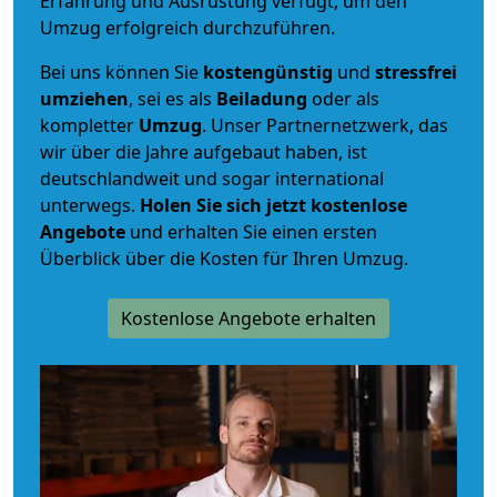
Erfahrung und Ausrüstung verfügt, um den
Umzug erfolgreich durchzuführen.
Bei uns können Sie
kostengünstig
und
stressfrei
umziehen
, sei es als
Beiladung
oder als
kompletter
Umzug
. Unser Partnernetzwerk, das
wir über die Jahre aufgebaut haben, ist
deutschlandweit und sogar international
unterwegs.
Holen Sie sich jetzt kostenlose
Angebote
und erhalten Sie einen ersten
Überblick über die Kosten für Ihren Umzug.
Kostenlose Angebote erhalten