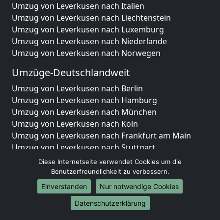
Umzug von Leverkusen nach Italien
Umzug von Leverkusen nach Liechtenstein
Umzug von Leverkusen nach Luxemburg
Umzug von Leverkusen nach Niederlande
Umzug von Leverkusen nach Norwegen
Umzüge-Deutschlandweit
Umzug von Leverkusen nach Berlin
Umzug von Leverkusen nach Hamburg
Umzug von Leverkusen nach München
Umzug von Leverkusen nach Köln
Umzug von Leverkusen nach Frankfurt am Main
Umzug von Leverkusen nach Stuttgart
Umzug von Leverkusen nach Düsseldorf
Diese Internetseite verwendet Cookies um die
Umzug von Leverkusen nach Leipzig
Benutzerfreundlichkeit zu verbessern.
Umzug von Leverkusen nach Dortmund
Einverstanden
Nur notwendige Cookies
Umzug von Leverkusen nach Essen
Datenschutzerklärung
Umzug von Leverkusen nach Bremen
Umzug von Leverkusen nach Dresden