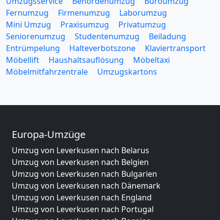
Umzugsservice
Behördenumzug
Büroumzug
Fernumzug
Firmenumzug
Laborumzug
Mini Umzug
Praxisumzug
Privatumzug
Seniorenumzug
Studentenumzug
Beiladung
Entrümpelung
Halteverbotszone
Klaviertransport
Möbellift
Haushaltsauflösung
Möbeltaxi
Möbelmitfahrzentrale
Umzugskartons
Europa-Umzüge
Umzug von Leverkusen nach Belarus
Umzug von Leverkusen nach Belgien
Umzug von Leverkusen nach Bulgarien
Umzug von Leverkusen nach Dänemark
Umzug von Leverkusen nach England
Umzug von Leverkusen nach Portugal