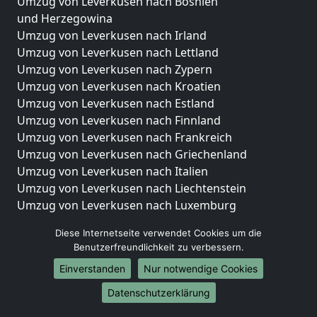
Umzug von Leverkusen nach Bosnien
und Herzegowina
Umzug von Leverkusen nach Irland
Umzug von Leverkusen nach Lettland
Umzug von Leverkusen nach Zypern
Umzug von Leverkusen nach Kroatien
Umzug von Leverkusen nach Estland
Umzug von Leverkusen nach Finnland
Umzug von Leverkusen nach Frankreich
Umzug von Leverkusen nach Griechenland
Umzug von Leverkusen nach Italien
Umzug von Leverkusen nach Liechtenstein
Umzug von Leverkusen nach Luxemburg
Umzug von Leverkusen nach Niederlande
Diese Internetseite verwendet Cookies um die
Umzug von Leverkusen nach Norwegen
Benutzerfreundlichkeit zu verbessern.
Umzüge-Deutschlandweit
Einverstanden
Nur notwendige Cookies
Umzug von Leverkusen nach Berlin
Datenschutzerklärung
Umzug von Leverkusen nach Hamburg