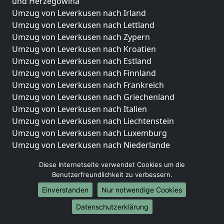
und Herzegowina
Umzug von Leverkusen nach Irland
Umzug von Leverkusen nach Lettland
Umzug von Leverkusen nach Zypern
Umzug von Leverkusen nach Kroatien
Umzug von Leverkusen nach Estland
Umzug von Leverkusen nach Finnland
Umzug von Leverkusen nach Frankreich
Umzug von Leverkusen nach Griechenland
Umzug von Leverkusen nach Italien
Umzug von Leverkusen nach Liechtenstein
Umzug von Leverkusen nach Luxemburg
Umzug von Leverkusen nach Niederlande
Umzug von Leverkusen nach Norwegen
Diese Internetseite verwendet Cookies um die
Umzüge-Deutschlandweit
Benutzerfreundlichkeit zu verbessern.
Einverstanden
Nur notwendige Cookies
Umzug von Leverkusen nach Berlin
Umzug von Leverkusen nach Hamburg
Datenschutzerklärung
Umzug von Leverkusen nach München