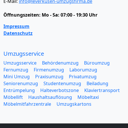
E-Mail:
info@leverkusen-umzugsfirma.de
Öffnungszeiten:
Mo - Sa: 07:00 - 19:30 Uhr
Impressum
Datenschutz
Umzugsservice
Umzugsservice
Behördenumzug
Büroumzug
Fernumzug
Firmenumzug
Laborumzug
Mini Umzug
Praxisumzug
Privatumzug
Seniorenumzug
Studentenumzug
Beiladung
Entrümpelung
Halteverbotszone
Klaviertransport
Möbellift
Haushaltsauflösung
Möbeltaxi
Möbelmitfahrzentrale
Umzugskartons