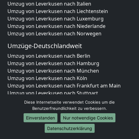
Umzug von Leverkusen nach Italien
Umzug von Leverkusen nach Liechtenstein
Umzug von Leverkusen nach Luxemburg
Umzug von Leverkusen nach Niederlande
Umzug von Leverkusen nach Norwegen
Umzüge-Deutschlandweit
Umzug von Leverkusen nach Berlin
Umzug von Leverkusen nach Hamburg
Umzug von Leverkusen nach München
Umzug von Leverkusen nach Köln
Umzug von Leverkusen nach Frankfurt am Main
Umzug von Leverkusen nach Stuttgart
Umzug von Leverkusen nach Düsseldorf
Diese Internetseite verwendet Cookies um die
Umzug von Leverkusen nach Leipzig
Benutzerfreundlichkeit zu verbessern.
Umzug von Leverkusen nach Dortmund
Einverstanden
Nur notwendige Cookies
Umzug von Leverkusen nach Essen
Datenschutzerklärung
Umzug von Leverkusen nach Bremen
Umzug von Leverkusen nach Dresden