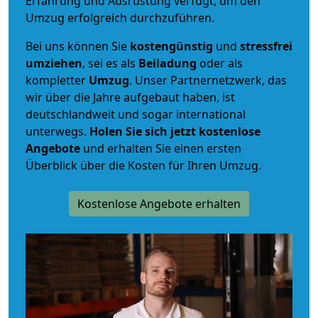
Erfahrung und Ausrüstung verfügt, um den
Umzug erfolgreich durchzuführen.
Bei uns können Sie
kostengünstig
und
stressfrei
umziehen
, sei es als
Beiladung
oder als
kompletter
Umzug
. Unser Partnernetzwerk, das
wir über die Jahre aufgebaut haben, ist
deutschlandweit und sogar international
unterwegs.
Holen Sie sich jetzt kostenlose
Angebote
und erhalten Sie einen ersten
Überblick über die Kosten für Ihren Umzug.
Kostenlose Angebote erhalten