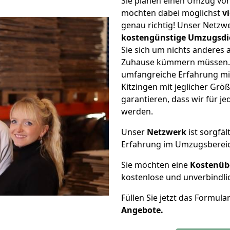
Sie planen einen Umzug von
möchten dabei möglichst
v
genau richtig! Unser Netzw
kostengünstige Umzugsdi
Sie sich um nichts anderes 
Zuhause kümmern müssen. W
umfangreiche Erfahrung m
Kitzingen mit jeglicher Gr
garantieren, dass wir für j
werden.
Unser
Netzwerk
ist sorgfäl
Erfahrung im Umzugsberei
Sie möchten eine
Kostenüb
kostenlose und unverbindli
Füllen Sie jetzt das Formula
Angebote.