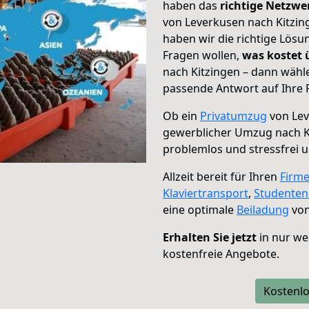
haben das
richtige Netzw
von Leverkusen nach Kitzing
haben wir die richtige Lösu
Fragen wollen,
was kostet
nach Kitzingen – dann wähle
passende Antwort auf Ihre 
Ob ein
Privatumzug
von Lev
gewerblicher Umzug nach K
problemlos und stressfrei 
Allzeit bereit für Ihren
Firm
Klaviertransport
,
Studente
eine optimale
Beiladung
von
Erhalten Sie jetzt
in nur we
kostenfreie Angebote.
Kostenlo