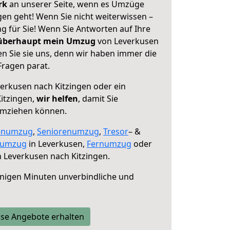
erk
an unserer Seite, wenn es Umzüge
en geht! Wenn Sie nicht weiterwissen –
ng für Sie! Wenn Sie Antworten auf Ihre
 überhaupt mein Umzug
von Leverkusen
n Sie sie uns, denn wir haben immer die
Fragen parat.
erkusen nach Kitzingen oder ein
itzingen,
wir helfen
, damit Sie
umziehen können.
enumzug
,
Seniorenumzug
,
Tresor
– &
numzug
in Leverkusen,
Fernumzug
oder
 Leverkusen nach Kitzingen.
nigen Minuten unverbindliche und
se Angebote erhalten