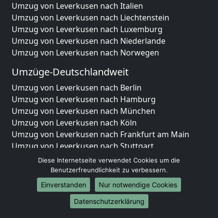
Umzug von Leverkusen nach Italien
Umzug von Leverkusen nach Liechtenstein
Umzug von Leverkusen nach Luxemburg
Umzug von Leverkusen nach Niederlande
Umzug von Leverkusen nach Norwegen
Umzüge-Deutschlandweit
Umzug von Leverkusen nach Berlin
Umzug von Leverkusen nach Hamburg
Umzug von Leverkusen nach München
Umzug von Leverkusen nach Köln
Umzug von Leverkusen nach Frankfurt am Main
Umzug von Leverkusen nach Stuttgart
Umzug von Leverkusen nach Düsseldorf
Diese Internetseite verwendet Cookies um die
Umzug von Leverkusen nach Leipzig
Benutzerfreundlichkeit zu verbessern.
Umzug von Leverkusen nach Dortmund
Einverstanden
Nur notwendige Cookies
Umzug von Leverkusen nach Essen
Datenschutzerklärung
Umzug von Leverkusen nach Bremen
Umzug von Leverkusen nach Dresden