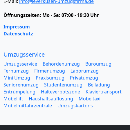
E-Mail:
info@leverkusen-umzugsfirma.de
Öffnungszeiten:
Mo - Sa: 07:00 - 19:30 Uhr
Impressum
Datenschutz
Umzugsservice
Umzugsservice
Behördenumzug
Büroumzug
Fernumzug
Firmenumzug
Laborumzug
Mini Umzug
Praxisumzug
Privatumzug
Seniorenumzug
Studentenumzug
Beiladung
Entrümpelung
Halteverbotszone
Klaviertransport
Möbellift
Haushaltsauflösung
Möbeltaxi
Möbelmitfahrzentrale
Umzugskartons