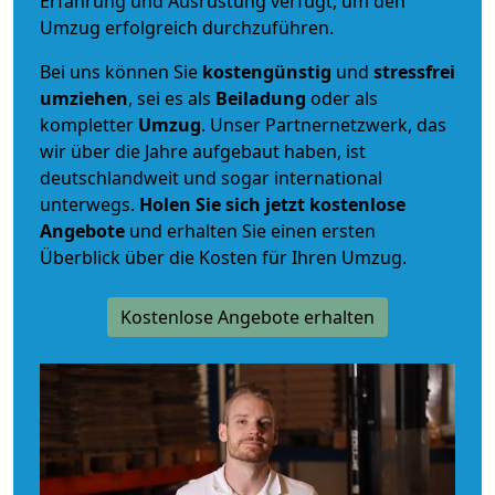
Erfahrung und Ausrüstung verfügt, um den
Umzug erfolgreich durchzuführen.
Bei uns können Sie
kostengünstig
und
stressfrei
umziehen
, sei es als
Beiladung
oder als
kompletter
Umzug
. Unser Partnernetzwerk, das
wir über die Jahre aufgebaut haben, ist
deutschlandweit und sogar international
unterwegs.
Holen Sie sich jetzt kostenlose
Angebote
und erhalten Sie einen ersten
Überblick über die Kosten für Ihren Umzug.
Kostenlose Angebote erhalten