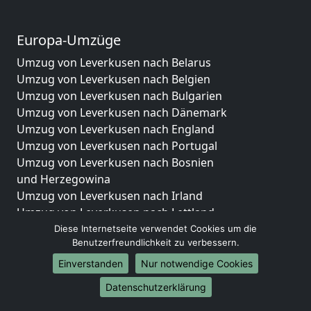
Europa-Umzüge
Umzug von Leverkusen nach Belarus
Umzug von Leverkusen nach Belgien
Umzug von Leverkusen nach Bulgarien
Umzug von Leverkusen nach Dänemark
Umzug von Leverkusen nach England
Umzug von Leverkusen nach Portugal
Umzug von Leverkusen nach Bosnien
und Herzegowina
Umzug von Leverkusen nach Irland
Umzug von Leverkusen nach Lettland
Umzug von Leverkusen nach Zypern
Diese Internetseite verwendet Cookies um die
Benutzerfreundlichkeit zu verbessern.
Umzug von Leverkusen nach Kroatien
Umzug von Leverkusen nach Estland
Einverstanden
Nur notwendige Cookies
Umzug von Leverkusen nach Finnland
Datenschutzerklärung
Umzug von Leverkusen nach Frankreich