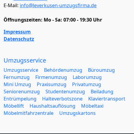
E-Mail:
info@leverkusen-umzugsfirma.de
Öffnungszeiten:
Mo - Sa: 07:00 - 19:30 Uhr
Impressum
Datenschutz
Umzugsservice
Umzugsservice
Behördenumzug
Büroumzug
Fernumzug
Firmenumzug
Laborumzug
Mini Umzug
Praxisumzug
Privatumzug
Seniorenumzug
Studentenumzug
Beiladung
Entrümpelung
Halteverbotszone
Klaviertransport
Möbellift
Haushaltsauflösung
Möbeltaxi
Möbelmitfahrzentrale
Umzugskartons