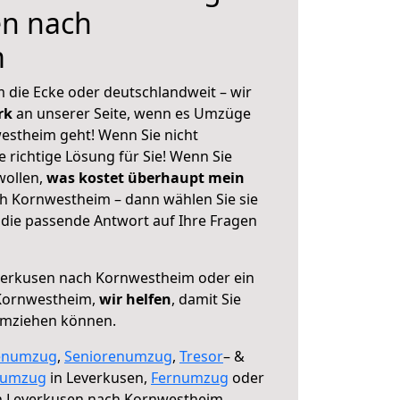
en nach
m
 die Ecke oder deutschlandweit – wir
erk
an unserer Seite, wenn es Umzüge
estheim geht! Wenn Sie nicht
e richtige Lösung für Sie! Wenn Sie
wollen,
was kostet überhaupt mein
h Kornwestheim – dann wählen Sie sie
die passende Antwort auf Ihre Fragen
erkusen nach Kornwestheim oder ein
Kornwestheim,
wir helfen
, damit Sie
umziehen können.
enumzug
,
Seniorenumzug
,
Tresor
– &
numzug
in Leverkusen,
Fernumzug
oder
 Leverkusen nach Kornwestheim.