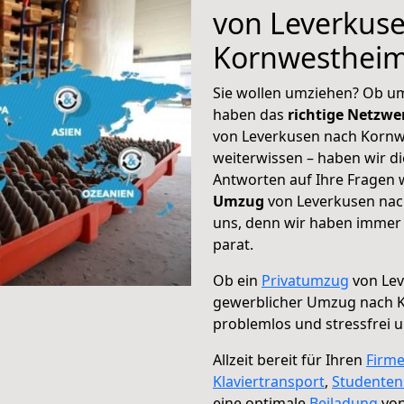
von Leverkus
Kornwesthei
Sie wollen umziehen? Ob um
haben das
richtige Netzw
von Leverkusen nach Kornw
weiterwissen – haben wir di
Antworten auf Ihre Fragen 
Umzug
von Leverkusen nac
uns, denn wir haben immer 
parat.
Ob ein
Privatumzug
von Lev
gewerblicher Umzug nach 
problemlos und stressfrei 
Allzeit bereit für Ihren
Firm
Klaviertransport
,
Studente
eine optimale
Beiladung
von