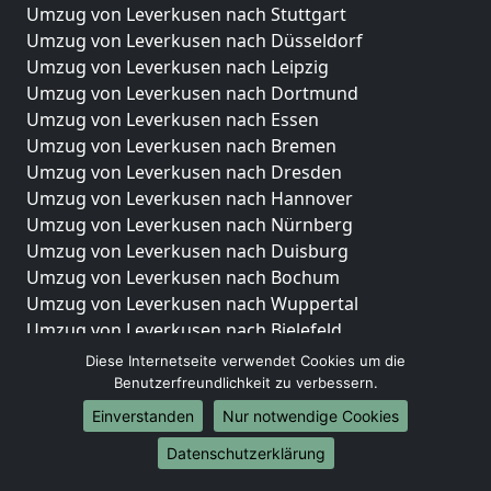
Umzug von Leverkusen nach Stuttgart
Umzug von Leverkusen nach Düsseldorf
Umzug von Leverkusen nach Leipzig
Umzug von Leverkusen nach Dortmund
Umzug von Leverkusen nach Essen
Umzug von Leverkusen nach Bremen
Umzug von Leverkusen nach Dresden
Umzug von Leverkusen nach Hannover
Umzug von Leverkusen nach Nürnberg
Umzug von Leverkusen nach Duisburg
Umzug von Leverkusen nach Bochum
Umzug von Leverkusen nach Wuppertal
Umzug von Leverkusen nach Bielefeld
Umzug von Leverkusen nach Bonn
Diese Internetseite verwendet Cookies um die
Umzug von Leverkusen nach Münster
Benutzerfreundlichkeit zu verbessern.
Einverstanden
Nur notwendige Cookies
Internationale-Umzüge
Datenschutzerklärung
Umzug von Leverkusen nach Brasilien
Umzug von Leverkusen nach Brunei Darussalam