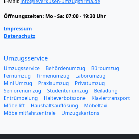
E-Mail:
info@leverkusen-umzugsfirma.de
Öffnungszeiten:
Mo - Sa: 07:00 - 19:30 Uhr
Impressum
Datenschutz
Umzugsservice
Umzugsservice
Behördenumzug
Büroumzug
Fernumzug
Firmenumzug
Laborumzug
Mini Umzug
Praxisumzug
Privatumzug
Seniorenumzug
Studentenumzug
Beiladung
Entrümpelung
Halteverbotszone
Klaviertransport
Möbellift
Haushaltsauflösung
Möbeltaxi
Möbelmitfahrzentrale
Umzugskartons