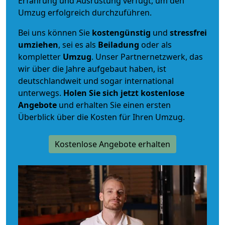
Erfahrung und Ausrüstung verfügt, um den
Umzug erfolgreich durchzuführen.
Bei uns können Sie
kostengünstig
und
stressfrei
umziehen
, sei es als
Beiladung
oder als
kompletter
Umzug
. Unser Partnernetzwerk, das
wir über die Jahre aufgebaut haben, ist
deutschlandweit und sogar international
unterwegs.
Holen Sie sich jetzt kostenlose
Angebote
und erhalten Sie einen ersten
Überblick über die Kosten für Ihren Umzug.
Kostenlose Angebote erhalten