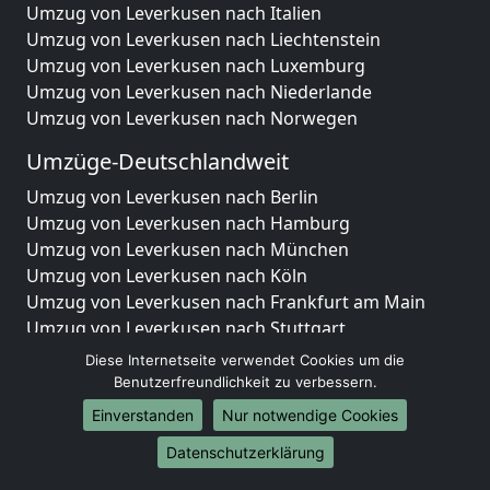
Umzug von Leverkusen nach Italien
Umzug von Leverkusen nach Liechtenstein
Umzug von Leverkusen nach Luxemburg
Umzug von Leverkusen nach Niederlande
Umzug von Leverkusen nach Norwegen
Umzüge-Deutschlandweit
Umzug von Leverkusen nach Berlin
Umzug von Leverkusen nach Hamburg
Umzug von Leverkusen nach München
Umzug von Leverkusen nach Köln
Umzug von Leverkusen nach Frankfurt am Main
Umzug von Leverkusen nach Stuttgart
Umzug von Leverkusen nach Düsseldorf
Diese Internetseite verwendet Cookies um die
Umzug von Leverkusen nach Leipzig
Benutzerfreundlichkeit zu verbessern.
Umzug von Leverkusen nach Dortmund
Einverstanden
Nur notwendige Cookies
Umzug von Leverkusen nach Essen
Datenschutzerklärung
Umzug von Leverkusen nach Bremen
Umzug von Leverkusen nach Dresden