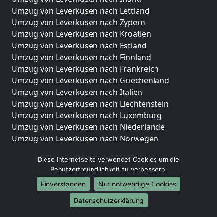
Umzug von Leverkusen nach Lettland
Umzug von Leverkusen nach Zypern
Umzug von Leverkusen nach Kroatien
Umzug von Leverkusen nach Estland
Umzug von Leverkusen nach Finnland
Umzug von Leverkusen nach Frankreich
Umzug von Leverkusen nach Griechenland
Umzug von Leverkusen nach Italien
Umzug von Leverkusen nach Liechtenstein
Umzug von Leverkusen nach Luxemburg
Umzug von Leverkusen nach Niederlande
Umzug von Leverkusen nach Norwegen
Umzüge-Deutschlandweit
Diese Internetseite verwendet Cookies um die
Benutzerfreundlichkeit zu verbessern.
Umzug von Leverkusen nach Berlin
Umzug von Leverkusen nach Hamburg
Einverstanden
Nur notwendige Cookies
Umzug von Leverkusen nach München
Datenschutzerklärung
Umzug von Leverkusen nach Köln