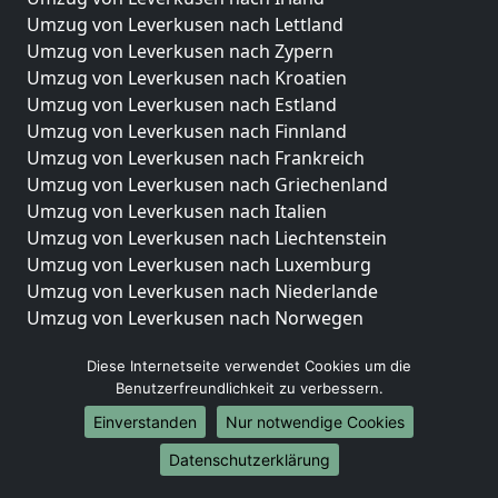
Umzug von Leverkusen nach Lettland
Umzug von Leverkusen nach Zypern
Umzug von Leverkusen nach Kroatien
Umzug von Leverkusen nach Estland
Umzug von Leverkusen nach Finnland
Umzug von Leverkusen nach Frankreich
Umzug von Leverkusen nach Griechenland
Umzug von Leverkusen nach Italien
Umzug von Leverkusen nach Liechtenstein
Umzug von Leverkusen nach Luxemburg
Umzug von Leverkusen nach Niederlande
Umzug von Leverkusen nach Norwegen
Umzüge-Deutschlandweit
Diese Internetseite verwendet Cookies um die
Benutzerfreundlichkeit zu verbessern.
Umzug von Leverkusen nach Berlin
Umzug von Leverkusen nach Hamburg
Einverstanden
Nur notwendige Cookies
Umzug von Leverkusen nach München
Datenschutzerklärung
Umzug von Leverkusen nach Köln