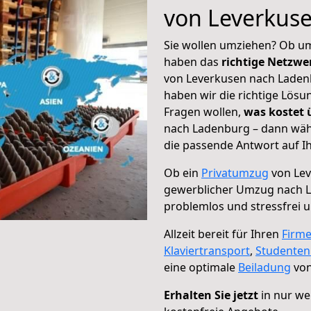
von Leverkus
Sie wollen umziehen? Ob um
haben das
richtige Netzw
von Leverkusen nach Ladenb
haben wir die richtige Lösu
Fragen wollen,
was kostet
nach Ladenburg – dann wähl
die passende Antwort auf Ih
Ob ein
Privatumzug
von Lev
gewerblicher Umzug nach 
problemlos und stressfrei 
Allzeit bereit für Ihren
Firm
Klaviertransport
,
Studente
eine optimale
Beiladung
von
Erhalten Sie jetzt
in nur we