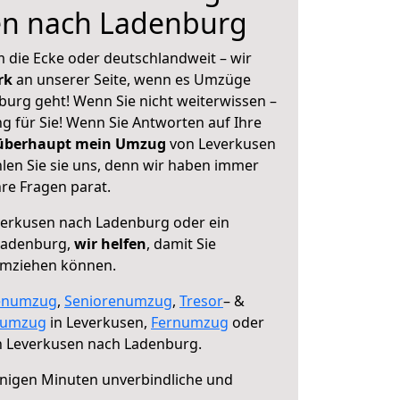
en nach Ladenburg
 die Ecke oder deutschlandweit – wir
erk
an unserer Seite, wenn es Umzüge
urg geht! Wenn Sie nicht weiterwissen –
ng für Sie! Wenn Sie Antworten auf Ihre
 überhaupt mein Umzug
von Leverkusen
en Sie sie uns, denn wir haben immer
re Fragen parat.
erkusen nach Ladenburg oder ein
Ladenburg,
wir helfen
, damit Sie
umziehen können.
enumzug
,
Seniorenumzug
,
Tresor
– &
numzug
in Leverkusen,
Fernumzug
oder
 Leverkusen nach Ladenburg.
nigen Minuten unverbindliche und