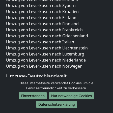
Umzug von Leverkusen nach Zypern
Umzug von Leverkusen nach Kroatien
Umzug von Leverkusen nach Estland
Umzug von Leverkusen nach Finnland
Umzug von Leverkusen nach Frankreich
Umzug von Leverkusen nach Griechenland
Umzug von Leverkusen nach Italien
Umzug von Leverkusen nach Liechtenstein
Umzug von Leverkusen nach Luxemburg
Umzug von Leverkusen nach Niederlande
Umzug von Leverkusen nach Norwegen
Umzüge-Deutschlandweit
Diese Internetseite verwendet Cookies um die
Umzug von Leverkusen nach Berlin
Benutzerfreundlichkeit zu verbessern.
Umzug von Leverkusen nach Hamburg
Umzug von Leverkusen nach München
Einverstanden
Nur notwendige Cookies
Umzug von Leverkusen nach Köln
Datenschutzerklärung
Umzug von Leverkusen nach Frankfurt am Main