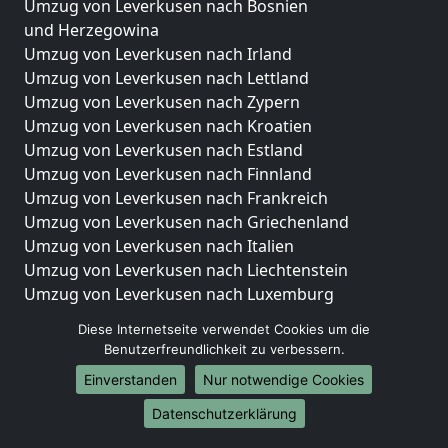
Umzug von Leverkusen nach Bosnien
und Herzegowina
Umzug von Leverkusen nach Irland
Umzug von Leverkusen nach Lettland
Umzug von Leverkusen nach Zypern
Umzug von Leverkusen nach Kroatien
Umzug von Leverkusen nach Estland
Umzug von Leverkusen nach Finnland
Umzug von Leverkusen nach Frankreich
Umzug von Leverkusen nach Griechenland
Umzug von Leverkusen nach Italien
Umzug von Leverkusen nach Liechtenstein
Umzug von Leverkusen nach Luxemburg
Umzug von Leverkusen nach Niederlande
Diese Internetseite verwendet Cookies um die
Umzug von Leverkusen nach Norwegen
Benutzerfreundlichkeit zu verbessern.
Umzüge-Deutschlandweit
Einverstanden
Nur notwendige Cookies
Umzug von Leverkusen nach Berlin
Datenschutzerklärung
Umzug von Leverkusen nach Hamburg