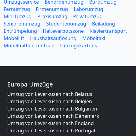
Umzugsservice
Behördenumzug
Büroumzug
Fernumzug
Firmenumzug
Laborumzug
Mini Umzug
Praxisumzug
Privatumzug
Seniorenumzug
Studentenumzug
Beiladung
Entrümpelung
Halteverbotszone
Klaviertransport
Möbellift
Haushaltsauflösung
Möbeltaxi
Möbelmitfahrzentrale
Umzugskartons
Europa-Umzüge
Umzug von Leverkusen nach Belarus
Umzug von Leverkusen nach Belgien
Umzug von Leverkusen nach Bulgarien
Umzug von Leverkusen nach Dänemark
Umzug von Leverkusen nach England
Umzug von Leverkusen nach Portugal