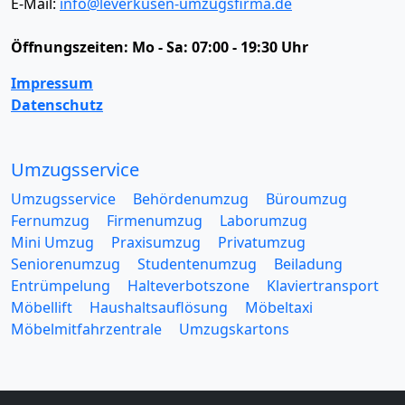
E-Mail:
info@leverkusen-umzugsfirma.de
Öffnungszeiten:
Mo - Sa: 07:00 - 19:30 Uhr
Impressum
Datenschutz
Umzugsservice
Umzugsservice
Behördenumzug
Büroumzug
Fernumzug
Firmenumzug
Laborumzug
Mini Umzug
Praxisumzug
Privatumzug
Seniorenumzug
Studentenumzug
Beiladung
Entrümpelung
Halteverbotszone
Klaviertransport
Möbellift
Haushaltsauflösung
Möbeltaxi
Möbelmitfahrzentrale
Umzugskartons