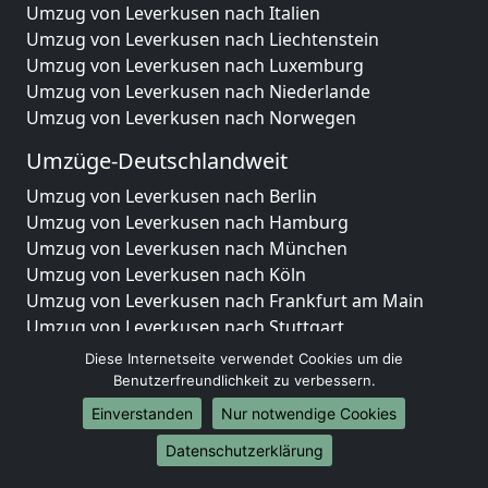
Umzug von Leverkusen nach Italien
Umzug von Leverkusen nach Liechtenstein
Umzug von Leverkusen nach Luxemburg
Umzug von Leverkusen nach Niederlande
Umzug von Leverkusen nach Norwegen
Umzüge-Deutschlandweit
Umzug von Leverkusen nach Berlin
Umzug von Leverkusen nach Hamburg
Umzug von Leverkusen nach München
Umzug von Leverkusen nach Köln
Umzug von Leverkusen nach Frankfurt am Main
Umzug von Leverkusen nach Stuttgart
Umzug von Leverkusen nach Düsseldorf
Diese Internetseite verwendet Cookies um die
Umzug von Leverkusen nach Leipzig
Benutzerfreundlichkeit zu verbessern.
Umzug von Leverkusen nach Dortmund
Einverstanden
Nur notwendige Cookies
Umzug von Leverkusen nach Essen
Datenschutzerklärung
Umzug von Leverkusen nach Bremen
Umzug von Leverkusen nach Dresden