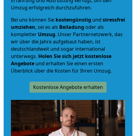
Erfahrung und Ausrüstung verfügt, um den
Umzug erfolgreich durchzuführen.
Bei uns können Sie
kostengünstig
und
stressfrei
umziehen
, sei es als
Beiladung
oder als
kompletter
Umzug
. Unser Partnernetzwerk, das
wir über die Jahre aufgebaut haben, ist
deutschlandweit und sogar international
unterwegs.
Holen Sie sich jetzt kostenlose
Angebote
und erhalten Sie einen ersten
Überblick über die Kosten für Ihren Umzug.
Kostenlose Angebote erhalten