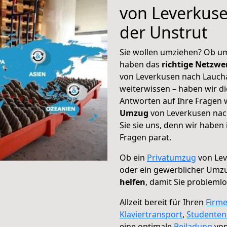
von Leverkus
der Unstrut
Sie wollen umziehen? Ob um
haben das
richtige Netzw
von Leverkusen nach Laucha
weiterwissen – haben wir di
Antworten auf Ihre Fragen 
Umzug
von Leverkusen nac
Sie sie uns, denn wir haben
Fragen parat.
Ob ein
Privatumzug
von Lev
oder ein gewerblicher Umz
helfen
, damit Sie probleml
Allzeit bereit für Ihren
Firm
Klaviertransport
,
Studente
eine optimale
Beiladung
von