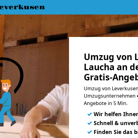
everkusen
Umzug von L
Laucha an d
Gratis-Ange
Umzug von Leverkusen 
Umzugsunternehmen ➨
Angebote in 5 Min.
✓
Wir helfen Ihne
✓
Schnell & unverb
✓
Finden Sie das 