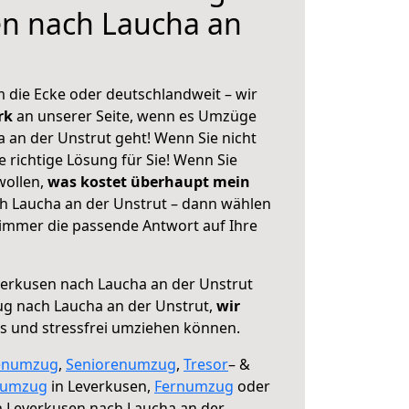
en nach Laucha an
 die Ecke oder deutschlandweit – wir
erk
an unserer Seite, wenn es Umzüge
 an der Unstrut geht! Wenn Sie nicht
e richtige Lösung für Sie! Wenn Sie
wollen,
was kostet überhaupt mein
h Laucha an der Unstrut – dann wählen
 immer die passende Antwort auf Ihre
erkusen nach Laucha an der Unstrut
ug nach Laucha an der Unstrut,
wir
os und stressfrei umziehen können.
enumzug
,
Seniorenumzug
,
Tresor
– &
numzug
in Leverkusen,
Fernumzug
oder
 Leverkusen nach Laucha an der