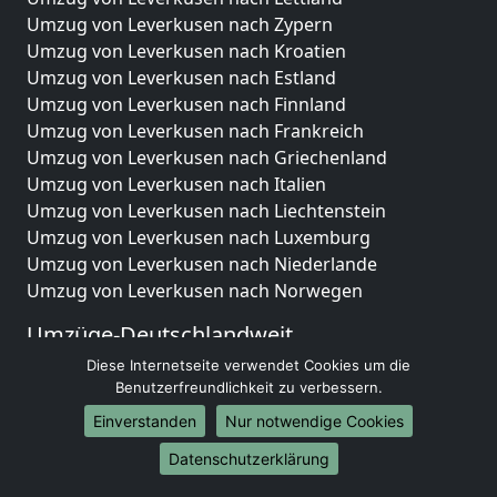
Umzug von Leverkusen nach Zypern
Umzug von Leverkusen nach Kroatien
Umzug von Leverkusen nach Estland
Umzug von Leverkusen nach Finnland
Umzug von Leverkusen nach Frankreich
Umzug von Leverkusen nach Griechenland
Umzug von Leverkusen nach Italien
Umzug von Leverkusen nach Liechtenstein
Umzug von Leverkusen nach Luxemburg
Umzug von Leverkusen nach Niederlande
Umzug von Leverkusen nach Norwegen
Umzüge-Deutschlandweit
Diese Internetseite verwendet Cookies um die
Umzug von Leverkusen nach Berlin
Benutzerfreundlichkeit zu verbessern.
Umzug von Leverkusen nach Hamburg
Umzug von Leverkusen nach München
Einverstanden
Nur notwendige Cookies
Umzug von Leverkusen nach Köln
Datenschutzerklärung
Umzug von Leverkusen nach Frankfurt am Main