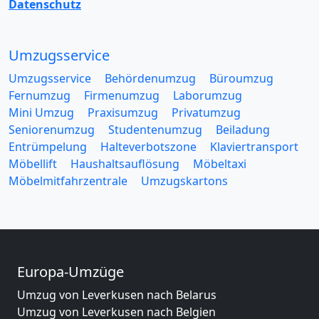
Datenschutz
Umzugsservice
Umzugsservice
Behördenumzug
Büroumzug
Fernumzug
Firmenumzug
Laborumzug
Mini Umzug
Praxisumzug
Privatumzug
Seniorenumzug
Studentenumzug
Beiladung
Entrümpelung
Halteverbotszone
Klaviertransport
Möbellift
Haushaltsauflösung
Möbeltaxi
Möbelmitfahrzentrale
Umzugskartons
Europa-Umzüge
Umzug von Leverkusen nach Belarus
Umzug von Leverkusen nach Belgien