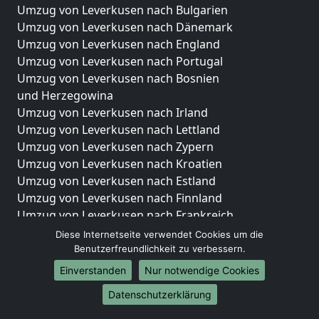
Umzug von Leverkusen nach Bulgarien
Umzug von Leverkusen nach Dänemark
Umzug von Leverkusen nach England
Umzug von Leverkusen nach Portugal
Umzug von Leverkusen nach Bosnien
und Herzegowina
Umzug von Leverkusen nach Irland
Umzug von Leverkusen nach Lettland
Umzug von Leverkusen nach Zypern
Umzug von Leverkusen nach Kroatien
Umzug von Leverkusen nach Estland
Umzug von Leverkusen nach Finnland
Umzug von Leverkusen nach Frankreich
Umzug von Leverkusen nach Griechenland
Diese Internetseite verwendet Cookies um die
Umzug von Leverkusen nach Italien
Benutzerfreundlichkeit zu verbessern.
Umzug von Leverkusen nach Liechtenstein
Einverstanden
Nur notwendige Cookies
Umzug von Leverkusen nach Luxemburg
Datenschutzerklärung
Umzug von Leverkusen nach Niederlande
Umzug von Leverkusen nach Norwegen