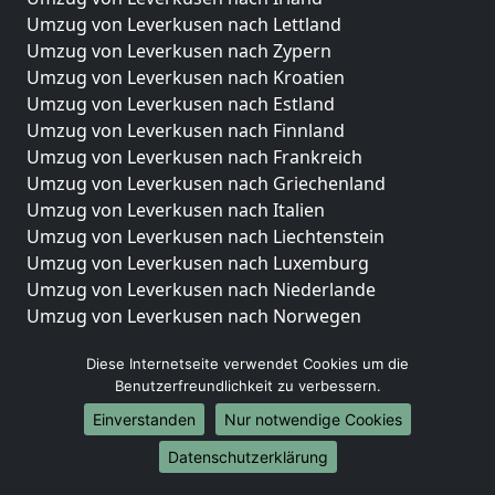
Umzug von Leverkusen nach Lettland
Umzug von Leverkusen nach Zypern
Umzug von Leverkusen nach Kroatien
Umzug von Leverkusen nach Estland
Umzug von Leverkusen nach Finnland
Umzug von Leverkusen nach Frankreich
Umzug von Leverkusen nach Griechenland
Umzug von Leverkusen nach Italien
Umzug von Leverkusen nach Liechtenstein
Umzug von Leverkusen nach Luxemburg
Umzug von Leverkusen nach Niederlande
Umzug von Leverkusen nach Norwegen
Umzüge-Deutschlandweit
Diese Internetseite verwendet Cookies um die
Benutzerfreundlichkeit zu verbessern.
Umzug von Leverkusen nach Berlin
Umzug von Leverkusen nach Hamburg
Einverstanden
Nur notwendige Cookies
Umzug von Leverkusen nach München
Datenschutzerklärung
Umzug von Leverkusen nach Köln