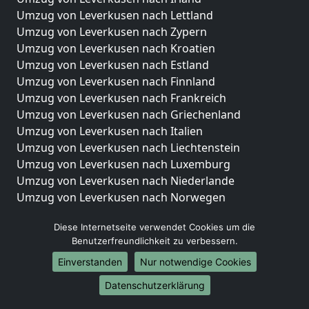
Umzug von Leverkusen nach Lettland
Umzug von Leverkusen nach Zypern
Umzug von Leverkusen nach Kroatien
Umzug von Leverkusen nach Estland
Umzug von Leverkusen nach Finnland
Umzug von Leverkusen nach Frankreich
Umzug von Leverkusen nach Griechenland
Umzug von Leverkusen nach Italien
Umzug von Leverkusen nach Liechtenstein
Umzug von Leverkusen nach Luxemburg
Umzug von Leverkusen nach Niederlande
Umzug von Leverkusen nach Norwegen
Umzüge-Deutschlandweit
Diese Internetseite verwendet Cookies um die
Benutzerfreundlichkeit zu verbessern.
Umzug von Leverkusen nach Berlin
Umzug von Leverkusen nach Hamburg
Einverstanden
Nur notwendige Cookies
Umzug von Leverkusen nach München
Datenschutzerklärung
Umzug von Leverkusen nach Köln