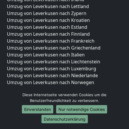
Umzug von Leverkusen nach Lettland
Umzug von Leverkusen nach Zypern
Umzug von Leverkusen nach Kroatien
Umzug von Leverkusen nach Estland
Umzug von Leverkusen nach Finnland
Umzug von Leverkusen nach Frankreich
Umzug von Leverkusen nach Griechenland
Umzug von Leverkusen nach Italien
Umzug von Leverkusen nach Liechtenstein
Umzug von Leverkusen nach Luxemburg
Umzug von Leverkusen nach Niederlande
Umzug von Leverkusen nach Norwegen
Umzüge-Deutschlandweit
Diese Internetseite verwendet Cookies um die
Benutzerfreundlichkeit zu verbessern.
Umzug von Leverkusen nach Berlin
Umzug von Leverkusen nach Hamburg
Einverstanden
Nur notwendige Cookies
Umzug von Leverkusen nach München
Datenschutzerklärung
Umzug von Leverkusen nach Köln