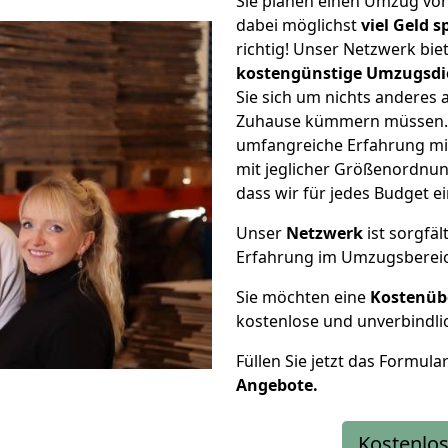
Sie planen einen Umzug vo
dabei möglichst
viel Geld 
richtig! Unser Netzwerk bi
kostengünstige Umzugsdi
Sie sich um nichts anderes 
Zuhause kümmern müssen. W
umfangreiche Erfahrung m
mit jeglicher Größenordnun
dass wir für jedes Budget 
Unser
Netzwerk
ist sorgfäl
Erfahrung im Umzugsberei
Sie möchten eine
Kostenüb
kostenlose und unverbindli
Füllen Sie jetzt das Formula
Angebote.
Kostenlos