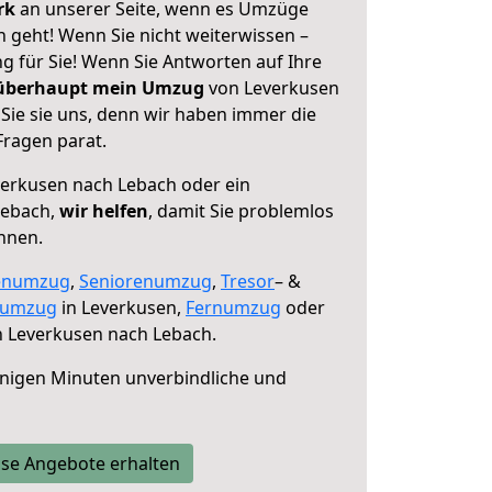
erk
an unserer Seite, wenn es Umzüge
 geht! Wenn Sie nicht weiterwissen –
ng für Sie! Wenn Sie Antworten auf Ihre
 überhaupt mein Umzug
von Leverkusen
Sie sie uns, denn wir haben immer die
Fragen parat.
erkusen nach Lebach oder ein
Lebach,
wir helfen
, damit Sie problemlos
nnen.
enumzug
,
Seniorenumzug
,
Tresor
– &
numzug
in Leverkusen,
Fernumzug
oder
 Leverkusen nach Lebach.
nigen Minuten unverbindliche und
se Angebote erhalten