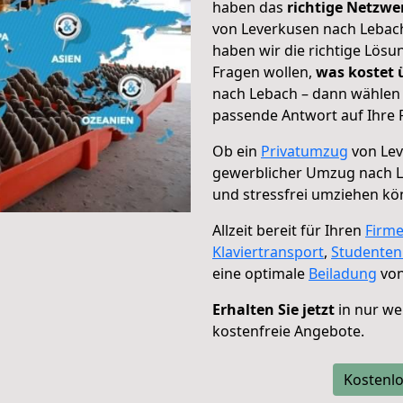
haben das
richtige Netzw
von Leverkusen nach Lebach
haben wir die richtige Lösu
Fragen wollen,
was kostet
nach Lebach – dann wählen 
passende Antwort auf Ihre 
Ob ein
Privatumzug
von Lev
gewerblicher Umzug nach 
und stressfrei umziehen kö
Allzeit bereit für Ihren
Firm
Klaviertransport
,
Studente
eine optimale
Beiladung
von
Erhalten Sie jetzt
in nur we
kostenfreie Angebote.
Kostenlo