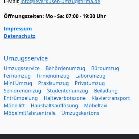
E-Mail:
info@leverkusen-umzugsfirma.de
Öffnungszeiten:
Mo - Sa: 07:00 - 19:30 Uhr
Impressum
Datenschutz
Umzugsservice
Umzugsservice
Behördenumzug
Büroumzug
Fernumzug
Firmenumzug
Laborumzug
Mini Umzug
Praxisumzug
Privatumzug
Seniorenumzug
Studentenumzug
Beiladung
Entrümpelung
Halteverbotszone
Klaviertransport
Möbellift
Haushaltsauflösung
Möbeltaxi
Möbelmitfahrzentrale
Umzugskartons