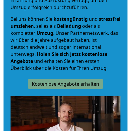
Erfahrung und Ausrüstung verfügt, um den
Umzug erfolgreich durchzuführen.
Bei uns können Sie
kostengünstig
und
stressfrei
umziehen
, sei es als
Beiladung
oder als
kompletter
Umzug
. Unser Partnernetzwerk, das
wir über die Jahre aufgebaut haben, ist
deutschlandweit und sogar international
unterwegs.
Holen Sie sich jetzt kostenlose
Angebote
und erhalten Sie einen ersten
Überblick über die Kosten für Ihren Umzug.
Kostenlose Angebote erhalten