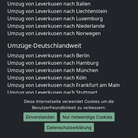
Umzug von Leverkusen nach Italien
Umzug von Leverkusen nach Liechtenstein
Umzug von Leverkusen nach Luxemburg
Umzug von Leverkusen nach Niederlande
Umzug von Leverkusen nach Norwegen
Umzüge-Deutschlandweit
Umzug von Leverkusen nach Berlin
Umzug von Leverkusen nach Hamburg
Umzug von Leverkusen nach München
Umzug von Leverkusen nach Köln
Umzug von Leverkusen nach Frankfurt am Main
Umzug von Leverkusen nach Stuttgart
Umzug von Leverkusen nach Düsseldorf
Diese Internetseite verwendet Cookies um die
Umzug von Leverkusen nach Leipzig
Benutzerfreundlichkeit zu verbessern.
Umzug von Leverkusen nach Dortmund
Einverstanden
Nur notwendige Cookies
Umzug von Leverkusen nach Essen
Datenschutzerklärung
Umzug von Leverkusen nach Bremen
Umzug von Leverkusen nach Dresden