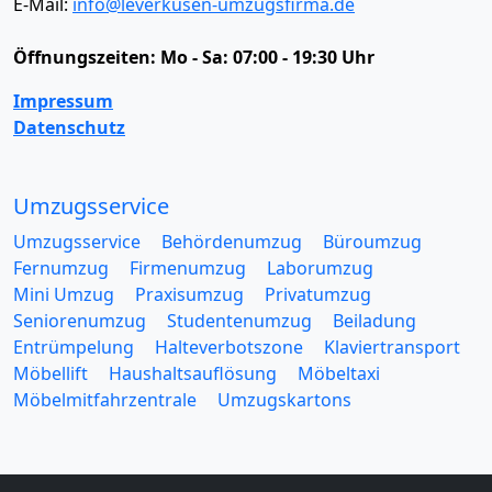
E-Mail:
info@leverkusen-umzugsfirma.de
Öffnungszeiten:
Mo - Sa: 07:00 - 19:30 Uhr
Impressum
Datenschutz
Umzugsservice
Umzugsservice
Behördenumzug
Büroumzug
Fernumzug
Firmenumzug
Laborumzug
Mini Umzug
Praxisumzug
Privatumzug
Seniorenumzug
Studentenumzug
Beiladung
Entrümpelung
Halteverbotszone
Klaviertransport
Möbellift
Haushaltsauflösung
Möbeltaxi
Möbelmitfahrzentrale
Umzugskartons