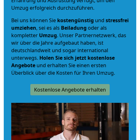
Erfahrung und Ausrüstung verfügt, um den
Umzug erfolgreich durchzuführen.
Bei uns können Sie
kostengünstig
und
stressfrei
umziehen
, sei es als
Beiladung
oder als
kompletter
Umzug
. Unser Partnernetzwerk, das
wir über die Jahre aufgebaut haben, ist
deutschlandweit und sogar international
unterwegs.
Holen Sie sich jetzt kostenlose
Angebote
und erhalten Sie einen ersten
Überblick über die Kosten für Ihren Umzug.
Kostenlose Angebote erhalten