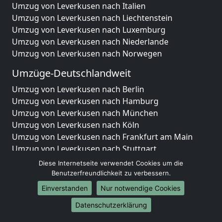
Umzug von Leverkusen nach Italien
Umzug von Leverkusen nach Liechtenstein
Umzug von Leverkusen nach Luxemburg
Umzug von Leverkusen nach Niederlande
Umzug von Leverkusen nach Norwegen
Umzüge-Deutschlandweit
Umzug von Leverkusen nach Berlin
Umzug von Leverkusen nach Hamburg
Umzug von Leverkusen nach München
Umzug von Leverkusen nach Köln
Umzug von Leverkusen nach Frankfurt am Main
Umzug von Leverkusen nach Stuttgart
Umzug von Leverkusen nach Düsseldorf
Diese Internetseite verwendet Cookies um die
Umzug von Leverkusen nach Leipzig
Benutzerfreundlichkeit zu verbessern.
Umzug von Leverkusen nach Dortmund
Einverstanden
Nur notwendige Cookies
Umzug von Leverkusen nach Essen
Datenschutzerklärung
Umzug von Leverkusen nach Bremen
Umzug von Leverkusen nach Dresden