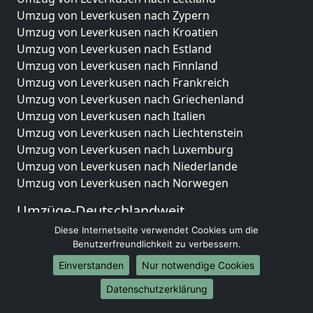
Umzug von Leverkusen nach Zypern
Umzug von Leverkusen nach Kroatien
Umzug von Leverkusen nach Estland
Umzug von Leverkusen nach Finnland
Umzug von Leverkusen nach Frankreich
Umzug von Leverkusen nach Griechenland
Umzug von Leverkusen nach Italien
Umzug von Leverkusen nach Liechtenstein
Umzug von Leverkusen nach Luxemburg
Umzug von Leverkusen nach Niederlande
Umzug von Leverkusen nach Norwegen
Umzüge-Deutschlandweit
Diese Internetseite verwendet Cookies um die
Umzug von Leverkusen nach Berlin
Benutzerfreundlichkeit zu verbessern.
Umzug von Leverkusen nach Hamburg
Umzug von Leverkusen nach München
Einverstanden
Nur notwendige Cookies
Umzug von Leverkusen nach Köln
Datenschutzerklärung
Umzug von Leverkusen nach Frankfurt am Main