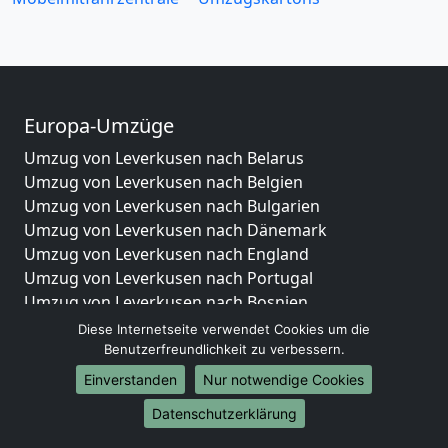
Europa-Umzüge
Umzug von Leverkusen nach Belarus
Umzug von Leverkusen nach Belgien
Umzug von Leverkusen nach Bulgarien
Umzug von Leverkusen nach Dänemark
Umzug von Leverkusen nach England
Umzug von Leverkusen nach Portugal
Umzug von Leverkusen nach Bosnien
und Herzegowina
Diese Internetseite verwendet Cookies um die
Umzug von Leverkusen nach Irland
Benutzerfreundlichkeit zu verbessern.
Umzug von Leverkusen nach Lettland
Einverstanden
Nur notwendige Cookies
Umzug von Leverkusen nach Zypern
Datenschutzerklärung
Umzug von Leverkusen nach Kroatien
Umzug von Leverkusen nach Estland