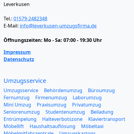
Leverkusen
Tel.:
01579-2482348
E-Mail:
info@leverkusen-umzugsfirma.de
Öffnungszeiten:
Mo - Sa: 07:00 - 19:30 Uhr
Impressum
Datenschutz
Umzugsservice
Umzugsservice
Behördenumzug
Büroumzug
Fernumzug
Firmenumzug
Laborumzug
Mini Umzug
Praxisumzug
Privatumzug
Seniorenumzug
Studentenumzug
Beiladung
Entrümpelung
Halteverbotszone
Klaviertransport
Möbellift
Haushaltsauflösung
Möbeltaxi
Möbelmitfahrzentrale
Umzugskartons