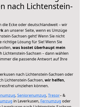
n nach Lichtenstein-
 die Ecke oder deutschlandweit – wir
erk
an unserer Seite, wenn es Umzüge
nstein-Sachsen geht! Wenn Sie nicht
e richtige Lösung für Sie! Wenn Sie
wollen,
was kostet überhaupt mein
h Lichtenstein-Sachsen – dann wählen
 immer die passende Antwort auf Ihre
erkusen nach Lichtenstein-Sachsen oder
h Lichtenstein-Sachsen,
wir helfen
,
tressfrei umziehen können.
enumzug
,
Seniorenumzug
,
Tresor
– &
numzug
in Leverkusen,
Fernumzug
oder
 Leverkusen nach Lichtenstein-Sachsen.