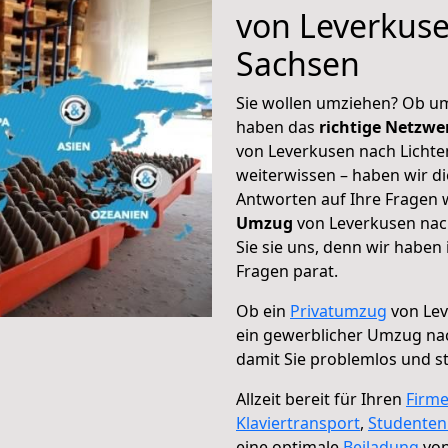
von Leverkuse
Sachsen
Sie wollen umziehen? Ob um
haben das
richtige Netzw
von Leverkusen nach Lichte
weiterwissen – haben wir di
Antworten auf Ihre Fragen 
Umzug
von Leverkusen nac
Sie sie uns, denn wir haben
Fragen parat.
Ob ein
Privatumzug
von Lev
ein gewerblicher Umzug nac
damit Sie problemlos und s
Allzeit bereit für Ihren
Firm
Klaviertransport
,
Studente
eine optimale
Beiladung
von