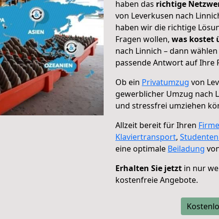
haben das
richtige Netzw
von Leverkusen nach Linnich
haben wir die richtige Lösu
Fragen wollen,
was kostet
nach Linnich – dann wählen 
passende Antwort auf Ihre 
Ob ein
Privatumzug
von Lev
gewerblicher Umzug nach L
und stressfrei umziehen kö
Allzeit bereit für Ihren
Firm
Klaviertransport
,
Studente
eine optimale
Beiladung
von
Erhalten Sie jetzt
in nur we
kostenfreie Angebote.
Kostenlo