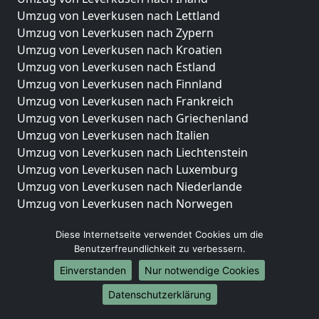
Umzug von Leverkusen nach Lettland
Umzug von Leverkusen nach Zypern
Umzug von Leverkusen nach Kroatien
Umzug von Leverkusen nach Estland
Umzug von Leverkusen nach Finnland
Umzug von Leverkusen nach Frankreich
Umzug von Leverkusen nach Griechenland
Umzug von Leverkusen nach Italien
Umzug von Leverkusen nach Liechtenstein
Umzug von Leverkusen nach Luxemburg
Umzug von Leverkusen nach Niederlande
Umzug von Leverkusen nach Norwegen
Umzüge-Deutschlandweit
Diese Internetseite verwendet Cookies um die
Benutzerfreundlichkeit zu verbessern.
Umzug von Leverkusen nach Berlin
Umzug von Leverkusen nach Hamburg
Einverstanden
Nur notwendige Cookies
Umzug von Leverkusen nach München
Datenschutzerklärung
Umzug von Leverkusen nach Köln