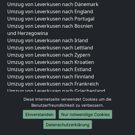
Umzug von Leverkusen nach Dänemark
Umzug von Leverkusen nach England
Umzug von Leverkusen nach Portugal
Umzug von Leverkusen nach Bosnien
und Herzegowina
Umzug von Leverkusen nach Irland
Umzug von Leverkusen nach Lettland
Umzug von Leverkusen nach Zypern
Umzug von Leverkusen nach Kroatien
Umzug von Leverkusen nach Estland
Umzug von Leverkusen nach Finnland
Umzug von Leverkusen nach Frankreich
Umzug von Leverkusen nach Griechenland
Umzug von Leverkusen nach Italien
Diese Internetseite verwendet Cookies um die
Umzug von Leverkusen nach Liechtenstein
Benutzerfreundlichkeit zu verbessern.
Umzug von Leverkusen nach Luxemburg
Einverstanden
Nur notwendige Cookies
Umzug von Leverkusen nach Niederlande
Datenschutzerklärung
Umzug von Leverkusen nach Norwegen