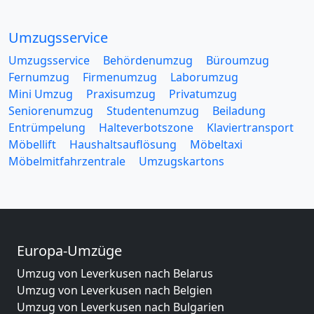
Umzugsservice
Umzugsservice
Behördenumzug
Büroumzug
Fernumzug
Firmenumzug
Laborumzug
Mini Umzug
Praxisumzug
Privatumzug
Seniorenumzug
Studentenumzug
Beiladung
Entrümpelung
Halteverbotszone
Klaviertransport
Möbellift
Haushaltsauflösung
Möbeltaxi
Möbelmitfahrzentrale
Umzugskartons
Europa-Umzüge
Umzug von Leverkusen nach Belarus
Umzug von Leverkusen nach Belgien
Umzug von Leverkusen nach Bulgarien