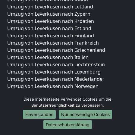
Umzug von Leverkusen nach Lettland
Umzug von Leverkusen nach Zypern
Umzug von Leverkusen nach Kroatien
Umzug von Leverkusen nach Estland
Umzug von Leverkusen nach Finnland
Umzug von Leverkusen nach Frankreich
Umzug von Leverkusen nach Griechenland
Umzug von Leverkusen nach Italien
Umzug von Leverkusen nach Liechtenstein
Umzug von Leverkusen nach Luxemburg
Umzug von Leverkusen nach Niederlande
Umzug von Leverkusen nach Norwegen
Umzüge-Deutschlandweit
Diese Internetseite verwendet Cookies um die
Benutzerfreundlichkeit zu verbessern.
Umzug von Leverkusen nach Berlin
Umzug von Leverkusen nach Hamburg
Einverstanden
Nur notwendige Cookies
Umzug von Leverkusen nach München
Datenschutzerklärung
Umzug von Leverkusen nach Köln