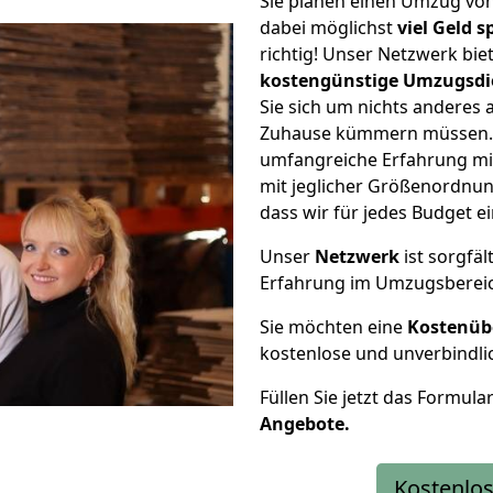
Sie planen einen Umzug vo
dabei möglichst
viel Geld 
richtig! Unser Netzwerk bi
kostengünstige Umzugsdi
Sie sich um nichts anderes 
Zuhause kümmern müssen. W
umfangreiche Erfahrung mi
mit jeglicher Größenordnun
dass wir für jedes Budget 
Unser
Netzwerk
ist sorgfäl
Erfahrung im Umzugsberei
Sie möchten eine
Kostenüb
kostenlose und unverbindli
Füllen Sie jetzt das Formula
Angebote.
Kostenlos