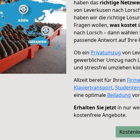
haben das
richtige Netzw
von Leverkusen nach Lorsch
haben wir die richtige Lösu
Fragen wollen,
was kostet
nach Lorsch – dann wählen 
passende Antwort auf Ihre 
Ob ein
Privatumzug
von Lev
gewerblicher Umzug nach 
und stressfrei umziehen kö
Allzeit bereit für Ihren
Firm
Klaviertransport
,
Studente
eine optimale
Beiladung
von
Erhalten Sie jetzt
in nur we
kostenfreie Angebote.
Kostenlo