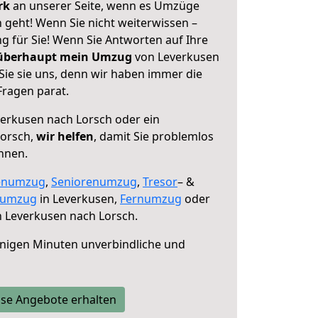
erk
an unserer Seite, wenn es Umzüge
 geht! Wenn Sie nicht weiterwissen –
ng für Sie! Wenn Sie Antworten auf Ihre
 überhaupt mein Umzug
von Leverkusen
Sie sie uns, denn wir haben immer die
Fragen parat.
erkusen nach Lorsch oder ein
Lorsch,
wir helfen
, damit Sie problemlos
nnen.
enumzug
,
Seniorenumzug
,
Tresor
– &
numzug
in Leverkusen,
Fernumzug
oder
 Leverkusen nach Lorsch.
nigen Minuten unverbindliche und
se Angebote erhalten