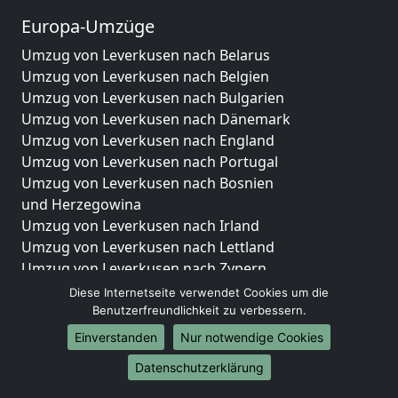
Europa-Umzüge
Umzug von Leverkusen nach Belarus
Umzug von Leverkusen nach Belgien
Umzug von Leverkusen nach Bulgarien
Umzug von Leverkusen nach Dänemark
Umzug von Leverkusen nach England
Umzug von Leverkusen nach Portugal
Umzug von Leverkusen nach Bosnien
und Herzegowina
Umzug von Leverkusen nach Irland
Umzug von Leverkusen nach Lettland
Umzug von Leverkusen nach Zypern
Umzug von Leverkusen nach Kroatien
Diese Internetseite verwendet Cookies um die
Umzug von Leverkusen nach Estland
Benutzerfreundlichkeit zu verbessern.
Umzug von Leverkusen nach Finnland
Einverstanden
Nur notwendige Cookies
Umzug von Leverkusen nach Frankreich
Datenschutzerklärung
Umzug von Leverkusen nach Griechenland
Umzug von Leverkusen nach Italien