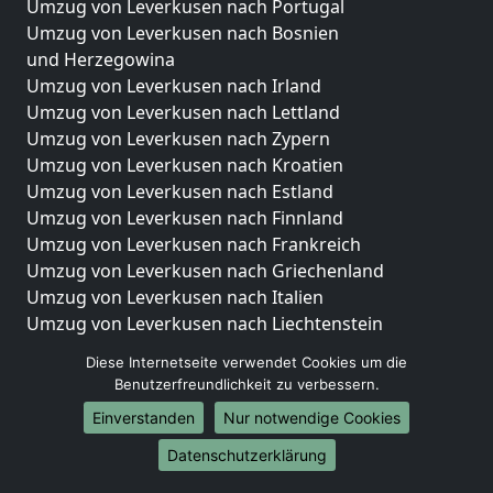
Umzug von Leverkusen nach Portugal
Umzug von Leverkusen nach Bosnien
und Herzegowina
Umzug von Leverkusen nach Irland
Umzug von Leverkusen nach Lettland
Umzug von Leverkusen nach Zypern
Umzug von Leverkusen nach Kroatien
Umzug von Leverkusen nach Estland
Umzug von Leverkusen nach Finnland
Umzug von Leverkusen nach Frankreich
Umzug von Leverkusen nach Griechenland
Umzug von Leverkusen nach Italien
Umzug von Leverkusen nach Liechtenstein
Umzug von Leverkusen nach Luxemburg
Diese Internetseite verwendet Cookies um die
Umzug von Leverkusen nach Niederlande
Benutzerfreundlichkeit zu verbessern.
Umzug von Leverkusen nach Norwegen
Einverstanden
Nur notwendige Cookies
Umzüge-Deutschlandweit
Datenschutzerklärung
Umzug von Leverkusen nach Berlin