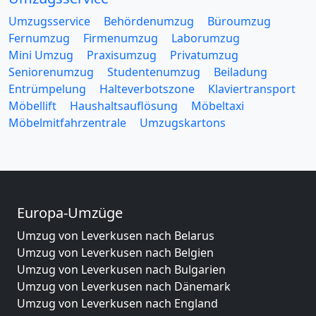
Umzugsservice
Behördenumzug
Büroumzug
Fernumzug
Firmenumzug
Laborumzug
Mini Umzug
Praxisumzug
Privatumzug
Seniorenumzug
Studentenumzug
Beiladung
Entrümpelung
Halteverbotszone
Klaviertransport
Möbellift
Haushaltsauflösung
Möbeltaxi
Möbelmitfahrzentrale
Umzugskartons
Europa-Umzüge
Umzug von Leverkusen nach Belarus
Umzug von Leverkusen nach Belgien
Umzug von Leverkusen nach Bulgarien
Umzug von Leverkusen nach Dänemark
Umzug von Leverkusen nach England