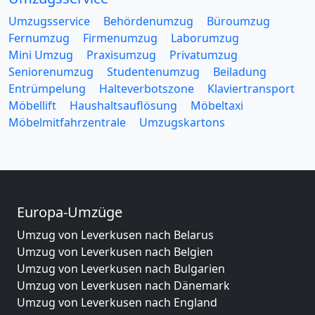
Umzugsservice
Behördenumzug
Büroumzug
Fernumzug
Firmenumzug
Laborumzug
Mini Umzug
Praxisumzug
Privatumzug
Seniorenumzug
Studentenumzug
Beiladung
Entrümpelung
Halteverbotszone
Klaviertransport
Möbellift
Haushaltsauflösung
Möbeltaxi
Möbelmitfahrzentrale
Umzugskartons
Europa-Umzüge
Umzug von Leverkusen nach Belarus
Umzug von Leverkusen nach Belgien
Umzug von Leverkusen nach Bulgarien
Umzug von Leverkusen nach Dänemark
Umzug von Leverkusen nach England