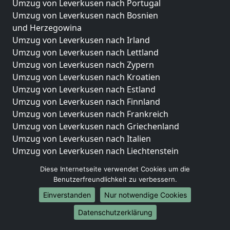
Umzug von Leverkusen nach Portugal
Umzug von Leverkusen nach Bosnien
und Herzegowina
Umzug von Leverkusen nach Irland
Umzug von Leverkusen nach Lettland
Umzug von Leverkusen nach Zypern
Umzug von Leverkusen nach Kroatien
Umzug von Leverkusen nach Estland
Umzug von Leverkusen nach Finnland
Umzug von Leverkusen nach Frankreich
Umzug von Leverkusen nach Griechenland
Umzug von Leverkusen nach Italien
Umzug von Leverkusen nach Liechtenstein
Umzug von Leverkusen nach Luxemburg
Diese Internetseite verwendet Cookies um die
Umzug von Leverkusen nach Niederlande
Benutzerfreundlichkeit zu verbessern.
Umzug von Leverkusen nach Norwegen
Einverstanden
Nur notwendige Cookies
Umzüge-Deutschlandweit
Datenschutzerklärung
Umzug von Leverkusen nach Berlin