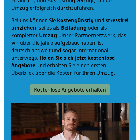
Erfahrung und Ausrüstung verfügt, um den
Umzug erfolgreich durchzuführen.
Bei uns können Sie
kostengünstig
und
stressfrei
umziehen
, sei es als
Beiladung
oder als
kompletter
Umzug
. Unser Partnernetzwerk, das
wir über die Jahre aufgebaut haben, ist
deutschlandweit und sogar international
unterwegs.
Holen Sie sich jetzt kostenlose
Angebote
und erhalten Sie einen ersten
Überblick über die Kosten für Ihren Umzug.
Kostenlose Angebote erhalten