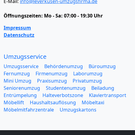
E-Mail:
info@leverkusen-umzugsfirma.de
Öffnungszeiten:
Mo - Sa: 07:00 - 19:30 Uhr
Impressum
Datenschutz
Umzugsservice
Umzugsservice
Behördenumzug
Büroumzug
Fernumzug
Firmenumzug
Laborumzug
Mini Umzug
Praxisumzug
Privatumzug
Seniorenumzug
Studentenumzug
Beiladung
Entrümpelung
Halteverbotszone
Klaviertransport
Möbellift
Haushaltsauflösung
Möbeltaxi
Möbelmitfahrzentrale
Umzugskartons