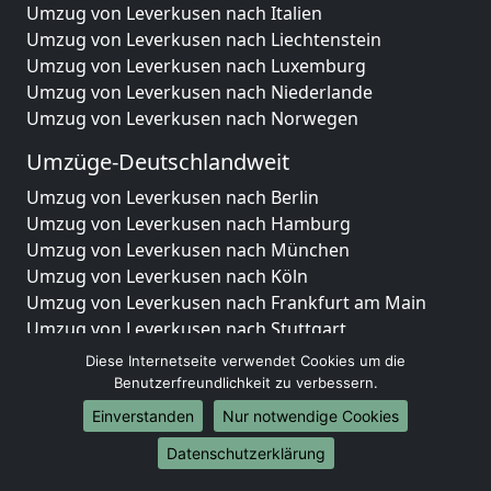
Umzug von Leverkusen nach Italien
Umzug von Leverkusen nach Liechtenstein
Umzug von Leverkusen nach Luxemburg
Umzug von Leverkusen nach Niederlande
Umzug von Leverkusen nach Norwegen
Umzüge-Deutschlandweit
Umzug von Leverkusen nach Berlin
Umzug von Leverkusen nach Hamburg
Umzug von Leverkusen nach München
Umzug von Leverkusen nach Köln
Umzug von Leverkusen nach Frankfurt am Main
Umzug von Leverkusen nach Stuttgart
Umzug von Leverkusen nach Düsseldorf
Diese Internetseite verwendet Cookies um die
Umzug von Leverkusen nach Leipzig
Benutzerfreundlichkeit zu verbessern.
Umzug von Leverkusen nach Dortmund
Einverstanden
Nur notwendige Cookies
Umzug von Leverkusen nach Essen
Datenschutzerklärung
Umzug von Leverkusen nach Bremen
Umzug von Leverkusen nach Dresden