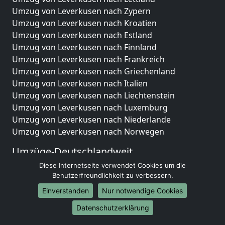
Umzug von Leverkusen nach Zypern
Umzug von Leverkusen nach Kroatien
Umzug von Leverkusen nach Estland
Umzug von Leverkusen nach Finnland
Umzug von Leverkusen nach Frankreich
Umzug von Leverkusen nach Griechenland
Umzug von Leverkusen nach Italien
Umzug von Leverkusen nach Liechtenstein
Umzug von Leverkusen nach Luxemburg
Umzug von Leverkusen nach Niederlande
Umzug von Leverkusen nach Norwegen
Umzüge-Deutschlandweit
Diese Internetseite verwendet Cookies um die
Umzug von Leverkusen nach Berlin
Benutzerfreundlichkeit zu verbessern.
Umzug von Leverkusen nach Hamburg
Umzug von Leverkusen nach München
Einverstanden
Nur notwendige Cookies
Umzug von Leverkusen nach Köln
Datenschutzerklärung
Umzug von Leverkusen nach Frankfurt am Main