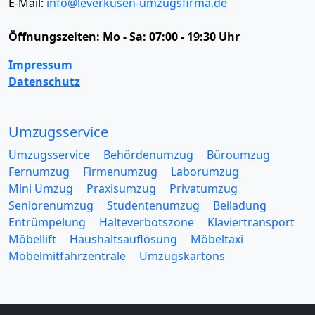
E-Mail:
info@leverkusen-umzugsfirma.de
Öffnungszeiten:
Mo - Sa: 07:00 - 19:30 Uhr
Impressum
Datenschutz
Umzugsservice
Umzugsservice
Behördenumzug
Büroumzug
Fernumzug
Firmenumzug
Laborumzug
Mini Umzug
Praxisumzug
Privatumzug
Seniorenumzug
Studentenumzug
Beiladung
Entrümpelung
Halteverbotszone
Klaviertransport
Möbellift
Haushaltsauflösung
Möbeltaxi
Möbelmitfahrzentrale
Umzugskartons