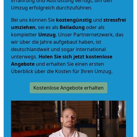
Erfahrung und Ausrüstung verfügt, um den
Umzug erfolgreich durchzuführen.
Bei uns können Sie
kostengünstig
und
stressfrei
umziehen
, sei es als
Beiladung
oder als
kompletter
Umzug
. Unser Partnernetzwerk, das
wir über die Jahre aufgebaut haben, ist
deutschlandweit und sogar international
unterwegs.
Holen Sie sich jetzt kostenlose
Angebote
und erhalten Sie einen ersten
Überblick über die Kosten für Ihren Umzug.
Kostenlose Angebote erhalten