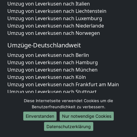
Umzug von Leverkusen nach Italien
Umzug von Leverkusen nach Liechtenstein
Umzug von Leverkusen nach Luxemburg
Umzug von Leverkusen nach Niederlande
Umzug von Leverkusen nach Norwegen
Umzüge-Deutschlandweit
Umzug von Leverkusen nach Berlin
Umzug von Leverkusen nach Hamburg
Umzug von Leverkusen nach München
Umzug von Leverkusen nach Köln
Umzug von Leverkusen nach Frankfurt am Main
Umzug von Leverkusen nach Stuttgart
Umzug von Leverkusen nach Düsseldorf
Diese Internetseite verwendet Cookies um die
Umzug von Leverkusen nach Leipzig
Benutzerfreundlichkeit zu verbessern.
Umzug von Leverkusen nach Dortmund
Einverstanden
Nur notwendige Cookies
Umzug von Leverkusen nach Essen
Datenschutzerklärung
Umzug von Leverkusen nach Bremen
Umzug von Leverkusen nach Dresden