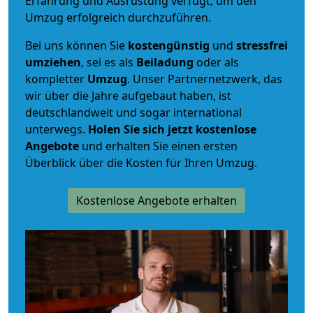
Erfahrung und Ausrüstung verfügt, um den
Umzug erfolgreich durchzuführen.
Bei uns können Sie
kostengünstig
und
stressfrei
umziehen
, sei es als
Beiladung
oder als
kompletter
Umzug
. Unser Partnernetzwerk, das
wir über die Jahre aufgebaut haben, ist
deutschlandweit und sogar international
unterwegs.
Holen Sie sich jetzt kostenlose
Angebote
und erhalten Sie einen ersten
Überblick über die Kosten für Ihren Umzug.
Kostenlose Angebote erhalten