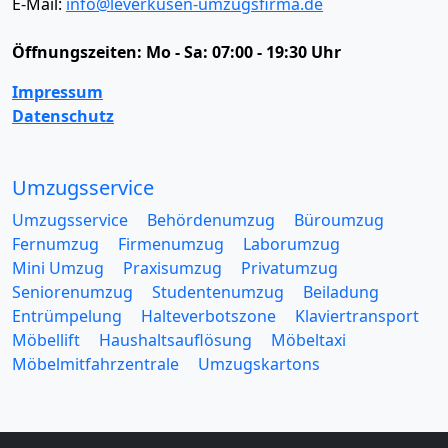
E-Mail:
info@leverkusen-umzugsfirma.de
Öffnungszeiten:
Mo - Sa: 07:00 - 19:30 Uhr
Impressum
Datenschutz
Umzugsservice
Umzugsservice
Behördenumzug
Büroumzug
Fernumzug
Firmenumzug
Laborumzug
Mini Umzug
Praxisumzug
Privatumzug
Seniorenumzug
Studentenumzug
Beiladung
Entrümpelung
Halteverbotszone
Klaviertransport
Möbellift
Haushaltsauflösung
Möbeltaxi
Möbelmitfahrzentrale
Umzugskartons