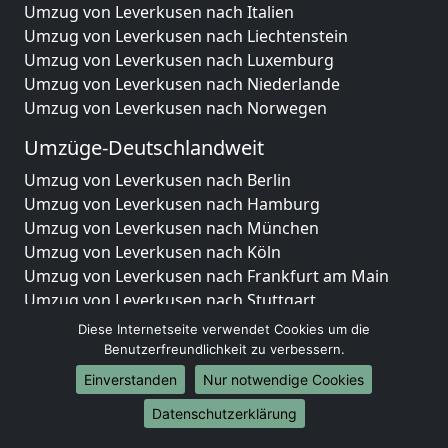
Umzug von Leverkusen nach Italien
Umzug von Leverkusen nach Liechtenstein
Umzug von Leverkusen nach Luxemburg
Umzug von Leverkusen nach Niederlande
Umzug von Leverkusen nach Norwegen
Umzüge-Deutschlandweit
Umzug von Leverkusen nach Berlin
Umzug von Leverkusen nach Hamburg
Umzug von Leverkusen nach München
Umzug von Leverkusen nach Köln
Umzug von Leverkusen nach Frankfurt am Main
Umzug von Leverkusen nach Stuttgart
Umzug von Leverkusen nach Düsseldorf
Diese Internetseite verwendet Cookies um die
Umzug von Leverkusen nach Leipzig
Benutzerfreundlichkeit zu verbessern.
Umzug von Leverkusen nach Dortmund
Einverstanden
Nur notwendige Cookies
Umzug von Leverkusen nach Essen
Datenschutzerklärung
Umzug von Leverkusen nach Bremen
Umzug von Leverkusen nach Dresden