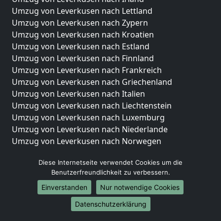
Umzug von Leverkusen nach Lettland
Umzug von Leverkusen nach Zypern
Umzug von Leverkusen nach Kroatien
Umzug von Leverkusen nach Estland
Umzug von Leverkusen nach Finnland
Umzug von Leverkusen nach Frankreich
Umzug von Leverkusen nach Griechenland
Umzug von Leverkusen nach Italien
Umzug von Leverkusen nach Liechtenstein
Umzug von Leverkusen nach Luxemburg
Umzug von Leverkusen nach Niederlande
Umzug von Leverkusen nach Norwegen
Umzüge-Deutschlandweit
Diese Internetseite verwendet Cookies um die
Benutzerfreundlichkeit zu verbessern.
Umzug von Leverkusen nach Berlin
Umzug von Leverkusen nach Hamburg
Einverstanden
Nur notwendige Cookies
Umzug von Leverkusen nach München
Datenschutzerklärung
Umzug von Leverkusen nach Köln