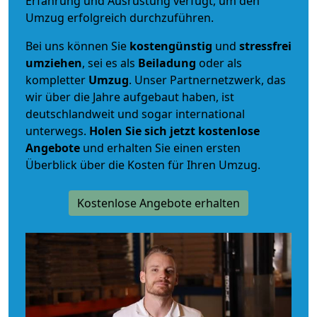
Erfahrung und Ausrüstung verfügt, um den
Umzug erfolgreich durchzuführen.
Bei uns können Sie
kostengünstig
und
stressfrei
umziehen
, sei es als
Beiladung
oder als
kompletter
Umzug
. Unser Partnernetzwerk, das
wir über die Jahre aufgebaut haben, ist
deutschlandweit und sogar international
unterwegs.
Holen Sie sich jetzt kostenlose
Angebote
und erhalten Sie einen ersten
Überblick über die Kosten für Ihren Umzug.
Kostenlose Angebote erhalten