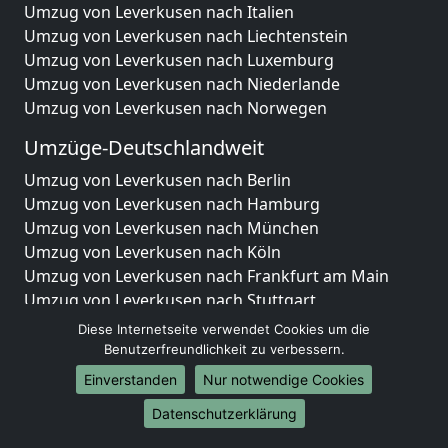
Umzug von Leverkusen nach Italien
Umzug von Leverkusen nach Liechtenstein
Umzug von Leverkusen nach Luxemburg
Umzug von Leverkusen nach Niederlande
Umzug von Leverkusen nach Norwegen
Umzüge-Deutschlandweit
Umzug von Leverkusen nach Berlin
Umzug von Leverkusen nach Hamburg
Umzug von Leverkusen nach München
Umzug von Leverkusen nach Köln
Umzug von Leverkusen nach Frankfurt am Main
Umzug von Leverkusen nach Stuttgart
Umzug von Leverkusen nach Düsseldorf
Diese Internetseite verwendet Cookies um die
Umzug von Leverkusen nach Leipzig
Benutzerfreundlichkeit zu verbessern.
Umzug von Leverkusen nach Dortmund
Einverstanden
Nur notwendige Cookies
Umzug von Leverkusen nach Essen
Datenschutzerklärung
Umzug von Leverkusen nach Bremen
Umzug von Leverkusen nach Dresden