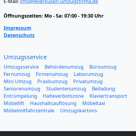
E-Mail:
info@leverkusen-umzugsfirma.de
Öffnungszeiten:
Mo - Sa: 07:00 - 19:30 Uhr
Impressum
Datenschutz
Umzugsservice
Umzugsservice
Behördenumzug
Büroumzug
Fernumzug
Firmenumzug
Laborumzug
Mini Umzug
Praxisumzug
Privatumzug
Seniorenumzug
Studentenumzug
Beiladung
Entrümpelung
Halteverbotszone
Klaviertransport
Möbellift
Haushaltsauflösung
Möbeltaxi
Möbelmitfahrzentrale
Umzugskartons