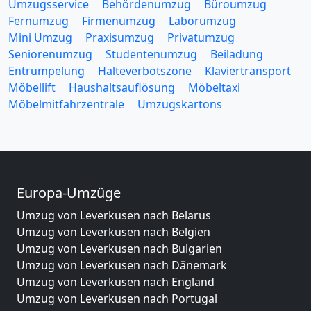
Umzugsservice
Behördenumzug
Büroumzug
Fernumzug
Firmenumzug
Laborumzug
Mini Umzug
Praxisumzug
Privatumzug
Seniorenumzug
Studentenumzug
Beiladung
Entrümpelung
Halteverbotszone
Klaviertransport
Möbellift
Haushaltsauflösung
Möbeltaxi
Möbelmitfahrzentrale
Umzugskartons
Europa-Umzüge
Umzug von Leverkusen nach Belarus
Umzug von Leverkusen nach Belgien
Umzug von Leverkusen nach Bulgarien
Umzug von Leverkusen nach Dänemark
Umzug von Leverkusen nach England
Umzug von Leverkusen nach Portugal