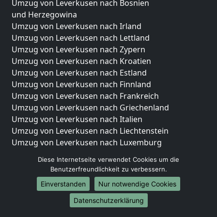
Umzug von Leverkusen nach Bosnien
und Herzegowina
Umzug von Leverkusen nach Irland
Umzug von Leverkusen nach Lettland
Umzug von Leverkusen nach Zypern
Umzug von Leverkusen nach Kroatien
Umzug von Leverkusen nach Estland
Umzug von Leverkusen nach Finnland
Umzug von Leverkusen nach Frankreich
Umzug von Leverkusen nach Griechenland
Umzug von Leverkusen nach Italien
Umzug von Leverkusen nach Liechtenstein
Umzug von Leverkusen nach Luxemburg
Umzug von Leverkusen nach Niederlande
Diese Internetseite verwendet Cookies um die
Umzug von Leverkusen nach Norwegen
Benutzerfreundlichkeit zu verbessern.
Umzüge-Deutschlandweit
Einverstanden
Nur notwendige Cookies
Umzug von Leverkusen nach Berlin
Datenschutzerklärung
Umzug von Leverkusen nach Hamburg